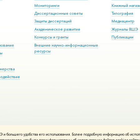
Мониторинги
Книжный магаз
Диссертационные советы
Типография
Защиты диссертаций
Медиацентр
Академическое развитие
Журналы ВШЭ
Конкурсы и гранты
Публикации
зование
нешние научно-информационные
ресурсы
ры
Э
нерства
модействие
 и большего удобства его использования. Более подробную информацию об испол
ния материало
Политика конфиденциальности
Карта сайта