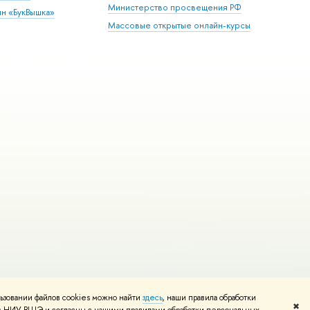
Министерство просвещения РФ
ин «БукВышка»
Массовые открытые онлайн-курсы
ьзовании файлов cookies можно найти
здесь
, наши правила обработки
Редактору
✖