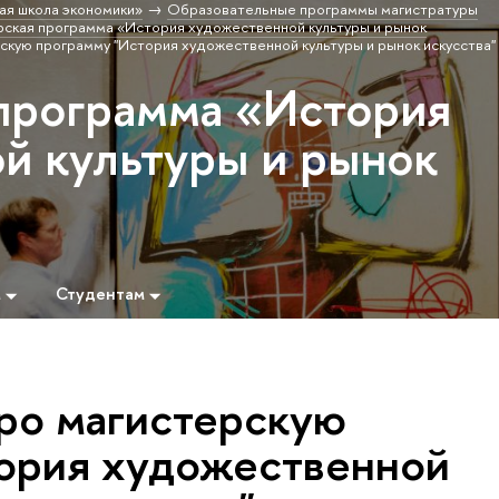
ая школа экономики»
Образовательные программы магистратуры
ская программа «История художественной культуры и рынок
скую программу "История художественной культуры и рынок искусства"
программа «История
й культуры и рынок
м
Студентам
про магистерскую
ория художественной