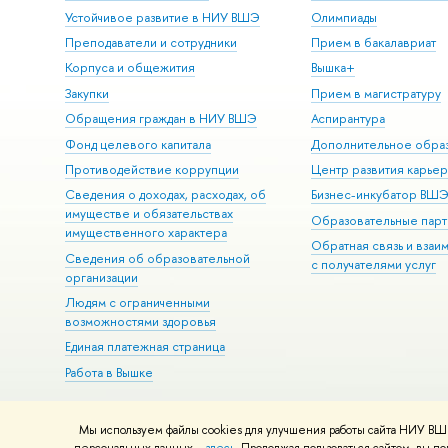
Устойчивое развитие в НИУ ВШЭ
Олимпиады
Преподаватели и сотрудники
Прием в бакалавриат
Корпуса и общежития
ышка+
Закупки
Прием в магистратуру
Обращения граждан в НИУ ВШЭ
Аспирантура
Фонд целевого капитала
Дополнительное обра
Противодействие коррупции
Центр развития карье
Сведения о доходах, расходах, о
Бизнес-инкубатор ВШ
имуществе и обязательствах
Образовательные парт
имущественного характера
Обратная связь и взаи
Сведения об образовательной
с получателями услу
организации
Людям с ограниченными
озможностями здоровья
Единая платежная страница
Работа в Вышке
Мы используем файлы cookies для улучшения работы сайта НИУ ВШЭ
© НИУ ВШЭ 1993–2026
Адреса и контакты
Условия использова