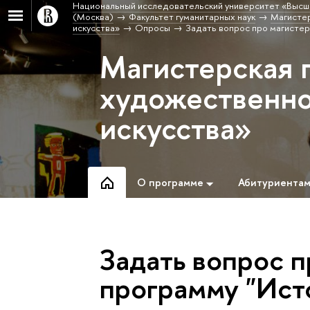
Национальный исследовательский университет «Высш
(Москва)
Факультет гуманитарных наук
Магистер
искусства»
Опросы
Задать вопрос про магистер
Магистерская 
художественно
искусства»
О программе
Абитуриента
Задать вопрос 
программу "Ист