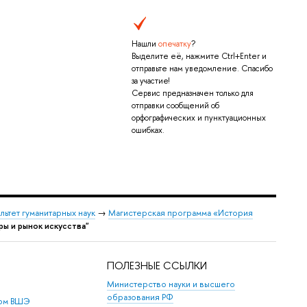
Нашли
опечатку
?
ыделите её, нажмите Ctrl+Enter и
отправьте нам уведомление. Спасибо
за участие!
Сервис предназначен только для
отправки сообщений о
орфографических и пунктуационных
ошибках.
льтет гуманитарных наук
→
Магистерская программа «История
ы и рынок искусства"
ПОЛЕЗНЫЕ ССЫЛКИ
Министерство науки и высшего
образования РФ
дом ВШЭ