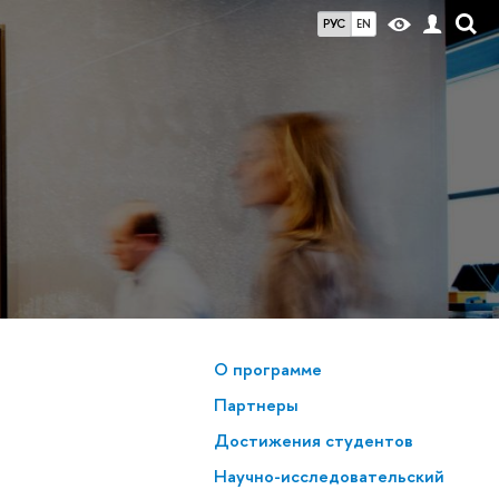
РУС
EN
О программе
Партнеры
Достижения студенто
На­уч­но-ис­сле­до­ва­тель­ский