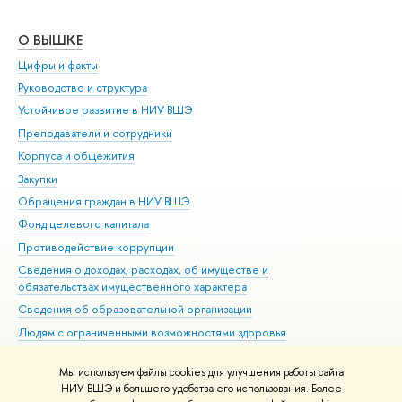
О ВЫШКЕ
ОБ
Цифры и факты
Ли
Руководство и структура
Дов
Устойчивое развитие в НИУ ВШЭ
Ол
Преподаватели и сотрудники
При
Корпуса и общежития
Вы
Закупки
При
Обращения граждан в НИУ ВШЭ
Ас
Фонд целевого капитала
До
Противодействие коррупции
Цен
Сведения о доходах, расходах, об имуществе и
Би
обязательствах имущественного характера
Об
Сведения об образовательной организации
Обр
Людям с ограниченными возможностями здоровья
Единая платежная страница
Мы используем файлы cookies для улучшения работы сайта
Работа в Вышке
НИУ ВШЭ и большего удобства его использования. Более