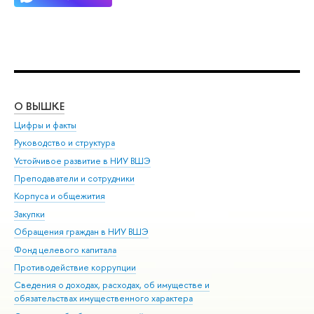
О ВЫШКЕ
ОБ
Цифры и факты
Ли
Руководство и структура
Дов
Устойчивое развитие в НИУ ВШЭ
Ол
Преподаватели и сотрудники
При
Корпуса и общежития
Вы
Закупки
При
Обращения граждан в НИУ ВШЭ
Ас
Фонд целевого капитала
До
Противодействие коррупции
Цен
Сведения о доходах, расходах, об имуществе и
Би
обязательствах имущественного характера
Об