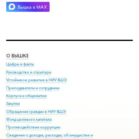
О ВЫШКЕ
ОБ
Цифры и факты
Ли
Руководство и структура
Дов
Устойчивое развитие в НИУ ВШЭ
Ол
Преподаватели и сотрудники
При
Корпуса и общежития
Вы
Закупки
При
Обращения граждан в НИУ ВШЭ
Ас
Фонд целевого капитала
До
Противодействие коррупции
Цен
Сведения о доходах, расходах, об имуществе и
Би