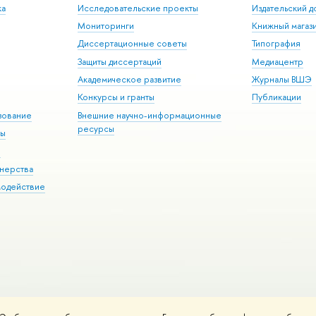
ка
Исследовательские проекты
Издательский 
Мониторинги
Книжный магаз
Диссертационные советы
Типография
Защиты диссертаций
Медиацентр
Академическое развитие
Журналы ВШЭ
Конкурсы и гранты
Публикации
зование
Внешние научно-информационные
ресурсы
ры
Э
нерства
модействие