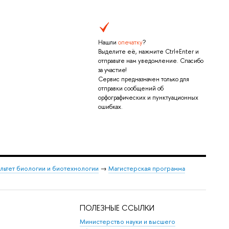
Нашли
опечатку
?
Выделите её, нажмите Ctrl+Enter и
отправьте нам уведомление. Спасибо
за участие!
Сервис предназначен только для
отправки сообщений об
орфографических и пунктуационных
ошибках.
льтет биологии и биотехнологии
→
Магистерская программа
ПОЛЕЗНЫЕ ССЫЛКИ
Министерство науки и высшего