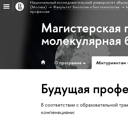
Национальный исследовательский университет «Высш
(Москва)
Факультет биологии и биотехнологии
М
профессия
Магистерская 
молекулярная 
О программе
Абитуриентам
Будущая профе
В соответствии с образовательной тр
компенециями: