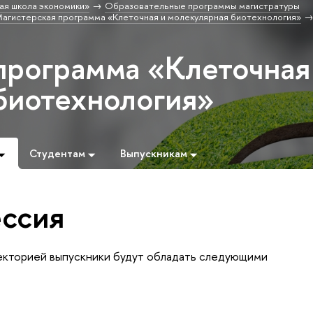
ая школа экономики»
Образовательные программы магистратуры
агистерская программа «Клеточная и молекулярная биотехнология»
программа «Клеточная
биотехнология»
Студентам
Выпускникам
ссия
аекторией выпускники будут обладать следующими