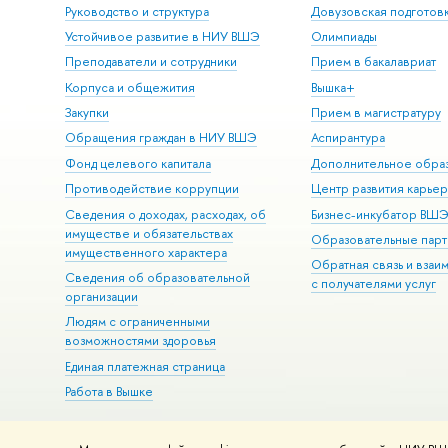
Руководство и структура
Довузовская подготов
Устойчивое развитие в НИУ ВШЭ
Олимпиады
Преподаватели и сотрудники
Прием в бакалавриат
Корпуса и общежития
Вышка+
Закупки
Прием в магистратуру
Обращения граждан в НИУ ВШЭ
Аспирантура
Фонд целевого капитала
Дополнительное обра
Противодействие коррупции
Центр развития карье
Сведения о доходах, расходах, об
Бизнес-инкубатор ВШ
имуществе и обязательствах
Образовательные парт
имущественного характера
Обратная связь и взаи
Сведения об образовательной
с получателями услуг
организации
Людям с ограниченными
возможностями здоровья
Единая платежная страница
Работа в Вышке