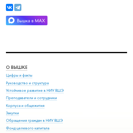
О ВЫШКЕ
ОБ
Цифры и факты
Ли
Руководство и структура
Дов
Устойчивое развитие в НИУ ВШЭ
Ол
Преподаватели и сотрудники
При
Корпуса и общежития
Вы
Закупки
При
Обращения граждан в НИУ ВШЭ
Ас
Фонд целевого капитала
До