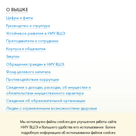
О ВЫШКЕ
ОБ
Цифры и факты
Ли
Руководство и структура
Дов
Устойчивое развитие в НИУ ВШЭ
Ол
Преподаватели и сотрудники
При
Корпуса и общежития
Вы
Закупки
При
Обращения граждан в НИУ ВШЭ
Ас
Фонд целевого капитала
До
Противодействие коррупции
Цен
Сведения о доходах, расходах, об имуществе и
Би
обязательствах имущественного характера
Об
Сведения об образовательной организации
Обр
Людям с ограниченными возможностями здоровья
Единая платежная страница
Мы используем файлы cookies для улучшения работы сайта
Работа в Вышке
НИУ ВШЭ и большего удобства его использования. Более
подробную информацию об использовании файлов cookies