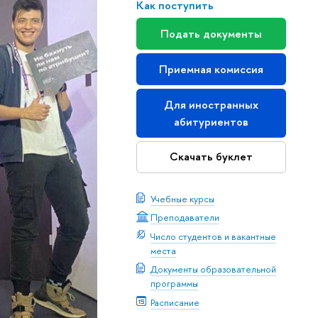
Как поступить
Подать документы
Приемная комиссия
Для иностранных
абитуриентов
Скачать буклет
Учебные курсы
Преподаватели
Число студентов и вакантные
места
Документы образовательной
программы
Расписание