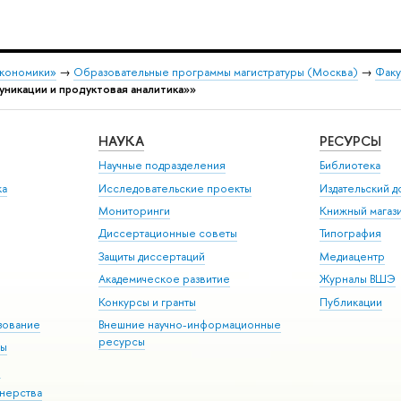
экономики»
→
Образовательные программы магистратуры (Москва)
→
Факу
никации и продуктовая аналитика»»
НАУКА
РЕСУРСЫ
Научные подразделения
Библиотека
ка
Исследовательские проекты
Издательский 
Мониторинги
Книжный магаз
Диссертационные советы
Типография
Защиты диссертаций
Медиацентр
Академическое развитие
Журналы ВШЭ
Конкурсы и гранты
Публикации
зование
Внешние научно-информационные
ресурсы
ры
Э
нерства