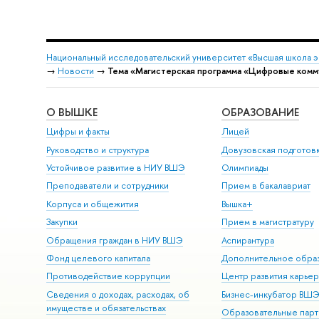
Национальный исследовательский университет «Высшая школа 
→
Новости
→
Тема «Магистерская программа «Цифровые комму
О ВЫШКЕ
ОБРАЗОВАНИЕ
Цифры и факты
Лицей
Руководство и структура
Довузовская подготов
Устойчивое развитие в НИУ ВШЭ
Олимпиады
Преподаватели и сотрудники
Прием в бакалавриат
Корпуса и общежития
Вышка+
Закупки
Прием в магистратуру
Обращения граждан в НИУ ВШЭ
Аспирантура
Фонд целевого капитала
Дополнительное обра
Противодействие коррупции
Центр развития карье
Сведения о доходах, расходах, об
Бизнес-инкубатор ВШ
имуществе и обязательствах
Образовательные парт