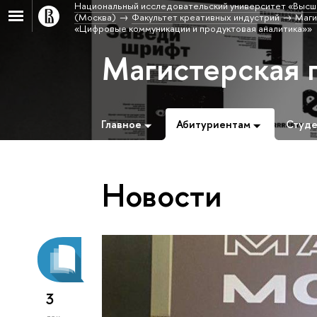
Национальный исследовательский университет «Высш
(Москва)
Факультет креативных индустрий
Маги
«Цифровые коммуникации и продуктовая аналитика»»
Магистерская 
Главное
Абитуриентам
Студ
Новости
3