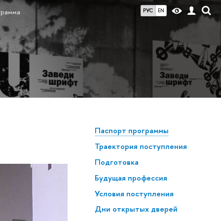
РУС
EN
грамма
Паспорт программы
Траектория поступления
Подготовка
Будущая профессия
Условия поступления
Дни открытых дверей