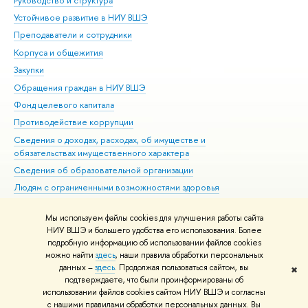
Руководство и структура
Дов
Устойчивое развитие в НИУ ВШЭ
Ол
Преподаватели и сотрудники
При
Корпуса и общежития
Вы
Закупки
При
Обращения граждан в НИУ ВШЭ
Ас
Фонд целевого капитала
До
Противодействие коррупции
Цен
Сведения о доходах, расходах, об имуществе и
Би
обязательствах имущественного характера
Об
Сведения об образовательной организации
Обр
Людям с ограниченными возможностями здоровья
Единая платежная страница
Мы используем файлы cookies для улучшения работы сайта
Работа в Вышке
НИУ ВШЭ и большего удобства его использования. Более
подробную информацию об использовании файлов cookies
можно найти
здесь
, наши правила обработки персональных
данных –
здесь
. Продолжая пользоваться сайтом, вы
✖
Редактору
подтверждаете, что были проинформированы об
© НИУ ВШЭ 1993–2026
Адреса и контакты
Условия использования
использовании файлов cookies сайтом НИУ ВШЭ и согласны
с нашими правилами обработки персональных данных. Вы
материалов
Политика конфиденциальности
Карта сайта