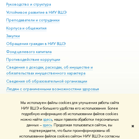
Руководство и структура
Дов
Устойчивое развитие в НИУ ВШЭ
Ол
Преподаватели и сотрудники
При
Корпуса и общежития
Вы
Закупки
При
Обращения граждан в НИУ ВШЭ
Ас
Фонд целевого капитала
До
Противодействие коррупции
Цен
Сведения о доходах, расходах, об имуществе и
Би
обязательствах имущественного характера
Об
Сведения об образовательной организации
Обр
Людям с ограниченными возможностями здоровья
Единая платежная страница
Мы используем файлы cookies для улучшения работы сайта
Работа в Вышке
НИУ ВШЭ и большего удобства его использования. Более
подробную информацию об использовании файлов cookies
можно найти
здесь
, наши правила обработки персональных
данных –
здесь
. Продолжая пользоваться сайтом, вы
✖
Редактору
подтверждаете, что были проинформированы об
© НИУ ВШЭ 1993–2026
Адреса и контакты
Условия использования
использовании файлов cookies сайтом НИУ ВШЭ и согласны