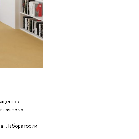
вящённое
авная тема
нда Лаборатории