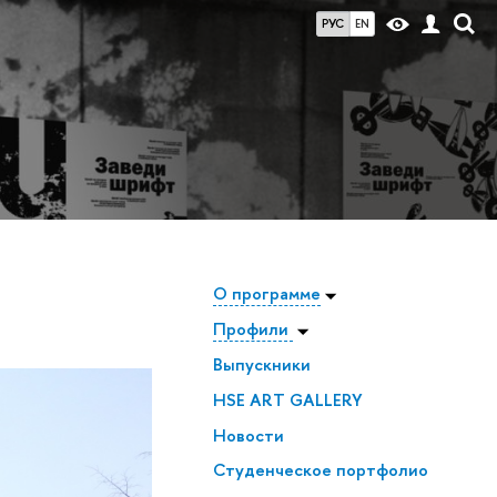
РУС
EN
О программе
Профили
Выпускники
HSE ART GALLERY
Новости
Студенческое портфолио