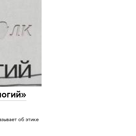
логий»
азывает об этике