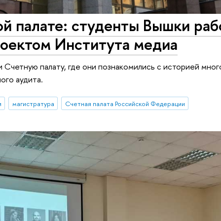
ой палате: студенты Вышки ра
роектом Института медиа
 Счетную палату, где они познакомились с историей мног
ого аудита.
и
магистратура
Счетная палата Российской Федерации