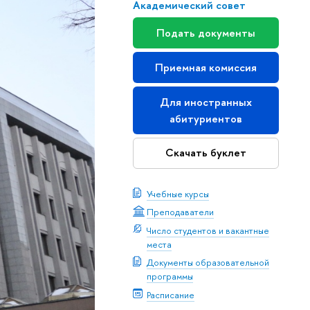
Академический совет
Подать документы
Приемная комиссия
Для иностранных
абитуриентов
Скачать буклет
Учебные курсы
Преподаватели
Число студентов и вакантные
места
Документы образовательной
программы
Расписание