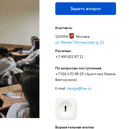
Задать вопрос
Контакты
115054
Москва
,
ул. Малая Пионерская, д. 12
Ресепшн:
+7 495 621 87 11
По вопросам поступления:
+7 916 170 98 03 (Аристова Ульяна
Викторовна)
E-mail:
design@hse.ru
Выразительная кнопка