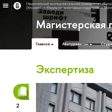
Национальный исследовательский университет «Высш
(Москва)
Факультет креативных индустрий
Маги
Магистерская 
Главное
Абитуриентам
Студ
Экспертиза
2