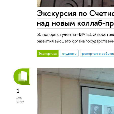
Экскурсия по Счетн
над новым коллаб-п
30 ноября студенты НИУ ВШЭ посетили
развития высшего органа государственн
Экспертиза
студенты
репортаж о событи
1
дек
2022