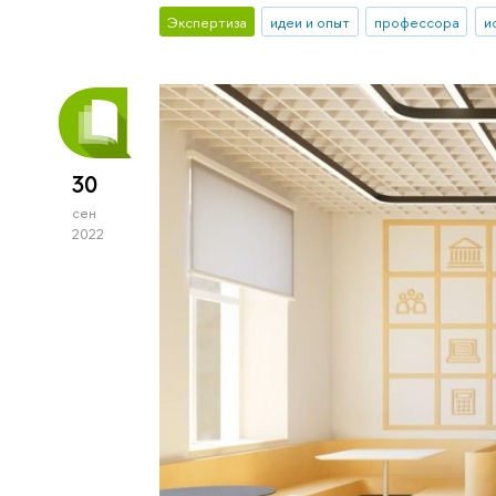
Экспертиза
идеи и опыт
профессора
и
30
сен
2022