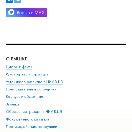
О ВЫШКЕ
ОБ
Цифры и факты
Ли
Руководство и структура
Дов
Устойчивое развитие в НИУ ВШЭ
Ол
Преподаватели и сотрудники
При
Корпуса и общежития
Вы
Закупки
При
Обращения граждан в НИУ ВШЭ
Ас
Фонд целевого капитала
До
Противодействие коррупции
Цен