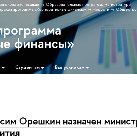
ая школа экономики»
Образовательные программы магистратуры
ерская программа «Корпоративные финансы»
Новости
Общество
программа
ые финансы»
м
Студентам
Выпускникам
сим Орешкин назначен минис
вития