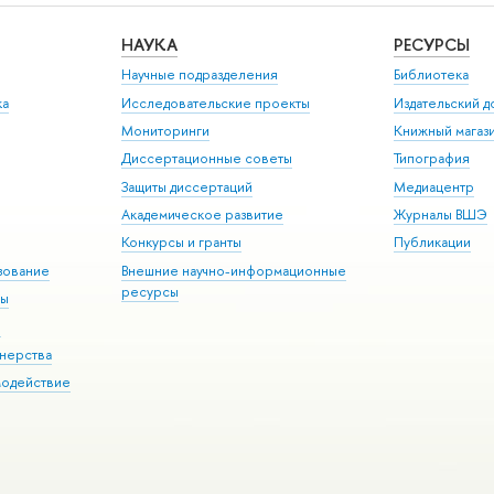
НАУКА
РЕСУРСЫ
Научные подразделения
Библиотека
ка
Исследовательские проекты
Издательский 
Мониторинги
Книжный магаз
Диссертационные советы
Типография
Защиты диссертаций
Медиацентр
Академическое развитие
Журналы ВШЭ
Конкурсы и гранты
Публикации
зование
Внешние научно-информационные
ресурсы
ры
Э
нерства
модействие