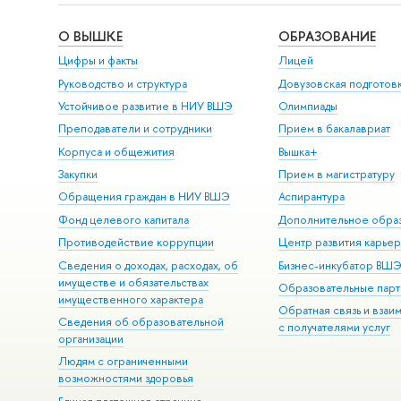
О ВЫШКЕ
ОБРАЗОВАНИЕ
Цифры и факты
Лицей
Руководство и структура
Довузовская подготов
Устойчивое развитие в НИУ ВШЭ
Олимпиады
Преподаватели и сотрудники
Прием в бакалавриат
Корпуса и общежития
Вышка+
Закупки
Прием в магистратуру
Обращения граждан в НИУ ВШЭ
Аспирантура
Фонд целевого капитала
Дополнительное обра
Противодействие коррупции
Центр развития карье
Сведения о доходах, расходах, об
Бизнес-инкубатор ВШ
имуществе и обязательствах
Образовательные парт
имущественного характера
Обратная связь и взаи
Сведения об образовательной
с получателями услуг
организации
Людям с ограниченными
возможностями здоровья