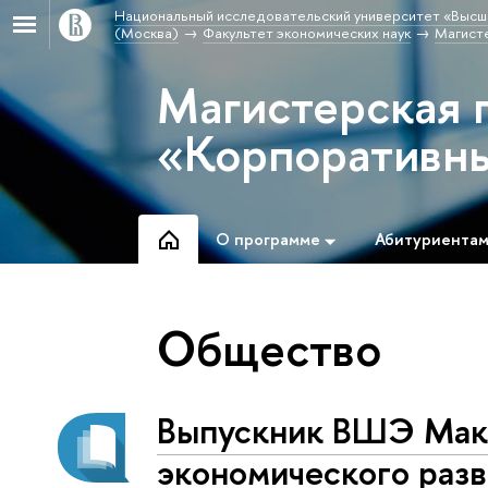
Национальный исследовательский университет «Высш
(Москва)
Факультет экономических наук
Магист
Магистерская 
«Корпоративн
О программе
Абитуриента
Общество
Выпускник ВШЭ Мак
экономического раз