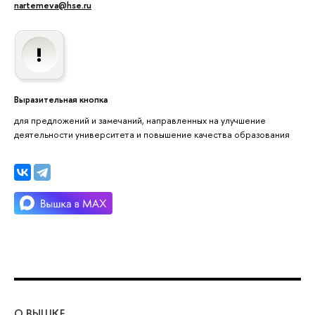
nartemeva@hse.ru
Выразительная кнопка
для предложений и замечаний, направленных на улучшение
деятельности университета и повышение качества образования
О ВЫШКЕ
ОБ