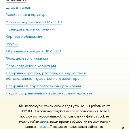
Цифры и факты
Ли
Руководство и структура
Дов
Устойчивое развитие в НИУ ВШЭ
Ол
Преподаватели и сотрудники
При
Корпуса и общежития
Вы
Закупки
При
Обращения граждан в НИУ ВШЭ
Ас
Фонд целевого капитала
До
Противодействие коррупции
Цен
Сведения о доходах, расходах, об имуществе и
Би
обязательствах имущественного характера
Об
Сведения об образовательной организации
Обр
Людям с ограниченными возможностями здоровья
Единая платежная страница
Мы используем файлы cookies для улучшения работы сайта
Работа в Вышке
НИУ ВШЭ и большего удобства его использования. Более
подробную информацию об использовании файлов cookies
можно найти
здесь
, наши правила обработки персональных
данных –
здесь
. Продолжая пользоваться сайтом, вы
✖