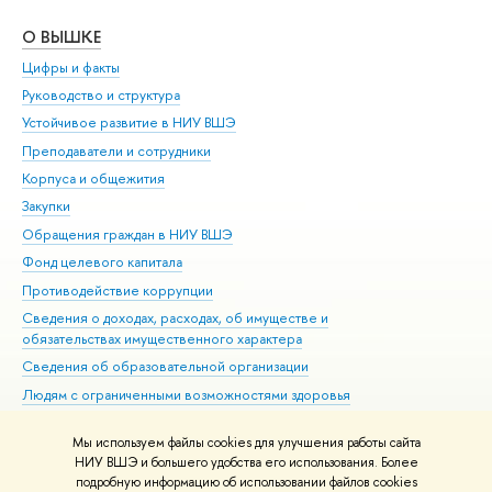
О ВЫШКЕ
ОБ
Цифры и факты
Ли
Руководство и структура
Дов
Устойчивое развитие в НИУ ВШЭ
Ол
Преподаватели и сотрудники
При
Корпуса и общежития
Вы
Закупки
При
Обращения граждан в НИУ ВШЭ
Ас
Фонд целевого капитала
До
Противодействие коррупции
Цен
Сведения о доходах, расходах, об имуществе и
Би
обязательствах имущественного характера
Об
Сведения об образовательной организации
Обр
Людям с ограниченными возможностями здоровья
Единая платежная страница
Мы используем файлы cookies для улучшения работы сайта
Работа в Вышке
НИУ ВШЭ и большего удобства его использования. Более
подробную информацию об использовании файлов cookies