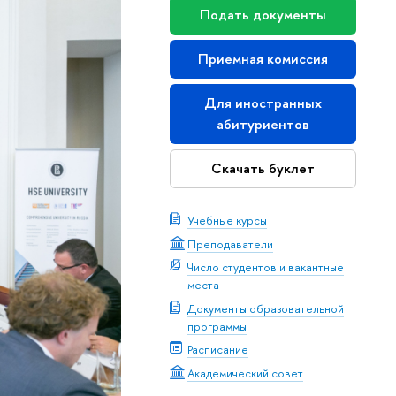
Подать документы
Приемная комиссия
Для иностранных
абитуриентов
Скачать буклет
Учебные курсы
Преподаватели
Число студентов и вакантные
места
Документы образовательной
программы
Расписание
Академический совет