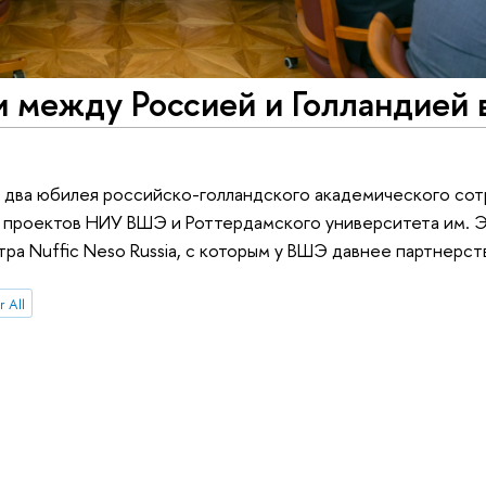
 между Россией и Голландией 
зу два юбилея российско-голландского академического со
 проектов НИУ ВШЭ и Роттердамского университета им. Э
а Nuffic Neso Russia, с которым у ВШЭ давнее партнерст
r All