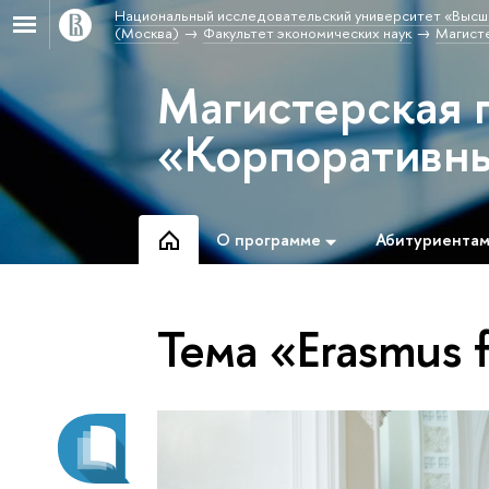
Национальный исследовательский университет «Высш
(Москва)
Факультет экономических наук
Магист
Магистерская 
«Корпоративн
О программе
Абитуриента
Тема «Erasmus f