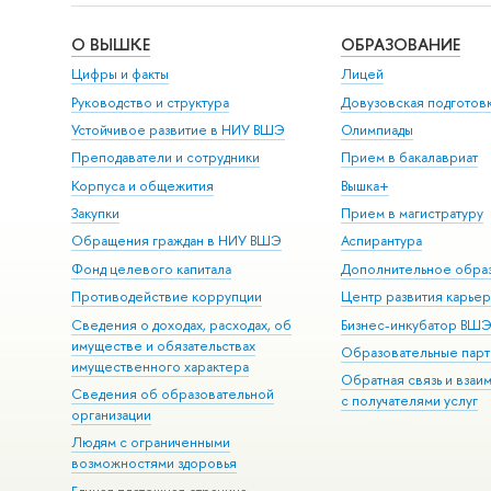
О ВЫШКЕ
ОБРАЗОВАНИЕ
Цифры и факты
Лицей
Руководство и структура
Довузовская подготов
Устойчивое развитие в НИУ ВШЭ
Олимпиады
Преподаватели и сотрудники
Прием в бакалавриат
Корпуса и общежития
Вышка+
Закупки
Прием в магистратуру
Обращения граждан в НИУ ВШЭ
Аспирантура
Фонд целевого капитала
Дополнительное обра
Противодействие коррупции
Центр развития карье
Сведения о доходах, расходах, об
Бизнес-инкубатор ВШ
имуществе и обязательствах
Образовательные парт
имущественного характера
Обратная связь и взаи
Сведения об образовательной
с получателями услуг
организации
Людям с ограниченными
возможностями здоровья