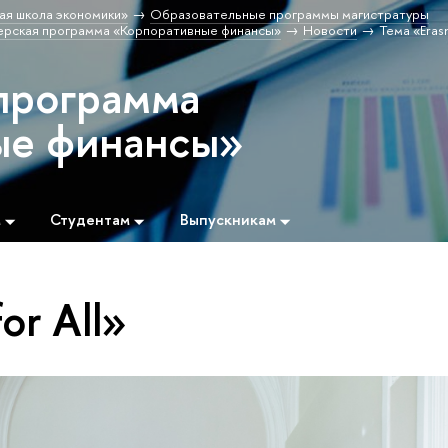
ая школа экономики»
Образовательные программы магистратуры
ерская программа «Корпоративные финансы»
Новости
Тема «Erasm
программа
ые финансы»
м
Студентам
Выпускникам
or All»