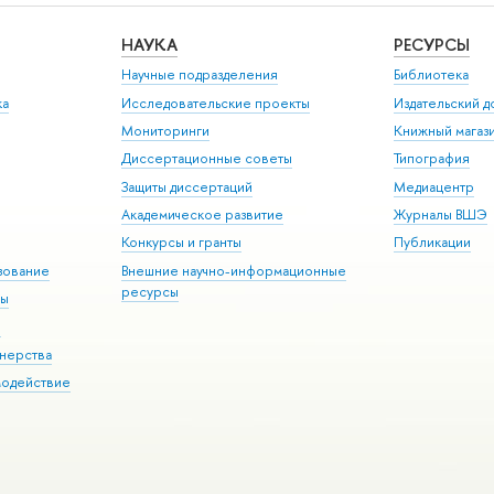
НАУКА
РЕСУРСЫ
Научные подразделения
Библиотека
ка
Исследовательские проекты
Издательский 
Мониторинги
Книжный магаз
Диссертационные советы
Типография
Защиты диссертаций
Медиацентр
Академическое развитие
Журналы ВШЭ
Конкурсы и гранты
Публикации
зование
Внешние научно-информационные
ресурсы
ры
Э
нерства
модействие