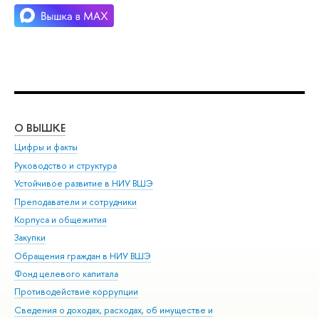
О ВЫШКЕ
ОБ
Цифры и факты
Ли
Руководство и структура
Дов
Устойчивое развитие в НИУ ВШЭ
Ол
Преподаватели и сотрудники
При
Корпуса и общежития
Вы
Закупки
При
Обращения граждан в НИУ ВШЭ
Ас
Фонд целевого капитала
До
Противодействие коррупции
Цен
Сведения о доходах, расходах, об имуществе и
Би