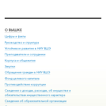
О ВЫШКЕ
ОБ
Цифры и факты
Ли
Руководство и структура
Дов
Устойчивое развитие в НИУ ВШЭ
Ол
Преподаватели и сотрудники
При
Корпуса и общежития
Вы
Закупки
При
Обращения граждан в НИУ ВШЭ
Ас
Фонд целевого капитала
До
Противодействие коррупции
Цен
Сведения о доходах, расходах, об имуществе и
Би
обязательствах имущественного характера
Об
Сведения об образовательной организации
Обр