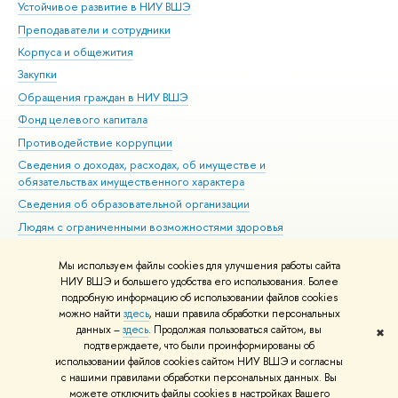
Устойчивое развитие в НИУ ВШЭ
Ол
Преподаватели и сотрудники
При
Корпуса и общежития
Вы
Закупки
При
Обращения граждан в НИУ ВШЭ
Ас
Фонд целевого капитала
До
Противодействие коррупции
Цен
Сведения о доходах, расходах, об имуществе и
Би
обязательствах имущественного характера
Об
Сведения об образовательной организации
Обр
Людям с ограниченными возможностями здоровья
Единая платежная страница
Мы используем файлы cookies для улучшения работы сайта
Работа в Вышке
НИУ ВШЭ и большего удобства его использования. Более
подробную информацию об использовании файлов cookies
можно найти
здесь
, наши правила обработки персональных
данных –
здесь
. Продолжая пользоваться сайтом, вы
✖
Редактору
подтверждаете, что были проинформированы об
© НИУ ВШЭ 1993–2026
Адреса и контакты
Условия использования
использовании файлов cookies сайтом НИУ ВШЭ и согласны
с нашими правилами обработки персональных данных. Вы
материалов
Политика конфиденциальности
Карта сайта
можете отключить файлы cookies в настройках Вашего
Шрифты HSE Sans и HSE Slab разработаны в
Школе дизайна НИУ ВШЭ