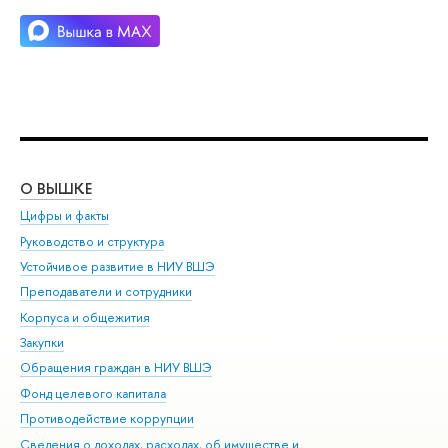
О ВЫШКЕ
ОБ
Цифры и факты
Ли
Руководство и структура
Дов
Устойчивое развитие в НИУ ВШЭ
Ол
Преподаватели и сотрудники
При
Корпуса и общежития
Вы
Закупки
При
Обращения граждан в НИУ ВШЭ
Ас
Фонд целевого капитала
До
Противодействие коррупции
Цен
Сведения о доходах, расходах, об имуществе и
Би