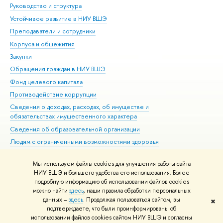
Руководство и структура
Дов
Устойчивое развитие в НИУ ВШЭ
Ол
Преподаватели и сотрудники
При
Корпуса и общежития
Вы
Закупки
При
Обращения граждан в НИУ ВШЭ
Ас
Фонд целевого капитала
До
Противодействие коррупции
Цен
Сведения о доходах, расходах, об имуществе и
Би
обязательствах имущественного характера
Об
Сведения об образовательной организации
Обр
Людям с ограниченными возможностями здоровья
Единая платежная страница
Мы используем файлы cookies для улучшения работы сайта
Работа в Вышке
НИУ ВШЭ и большего удобства его использования. Более
подробную информацию об использовании файлов cookies
можно найти
здесь
, наши правила обработки персональных
данных –
здесь
. Продолжая пользоваться сайтом, вы
✖
Редактору
подтверждаете, что были проинформированы об
© НИУ ВШЭ 1993–2026
Адреса и контакты
Условия использования
использовании файлов cookies сайтом НИУ ВШЭ и согласны