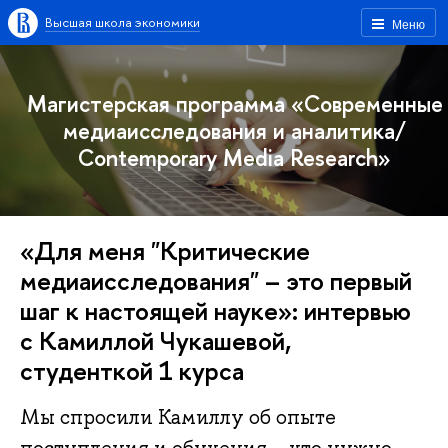
Высшая школа экономики
Меню
Магистерская программа «Современные
медиаисследования и аналитика/
Contemporary Media Research»
«Для меня "Критические
медиаисследования" – это первый
шаг к настоящей науке»: интервью
с Камиллой Чукашевой,
студенткой 1 курса
Мы спросили Камиллу об опыте