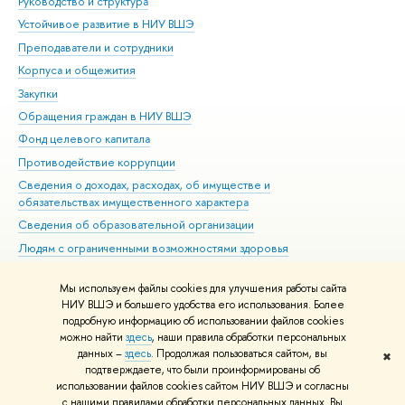
Руководство и структура
Дов
Устойчивое развитие в НИУ ВШЭ
Ол
Преподаватели и сотрудники
При
Корпуса и общежития
Вы
Закупки
При
Обращения граждан в НИУ ВШЭ
Ас
Фонд целевого капитала
До
Противодействие коррупции
Цен
Сведения о доходах, расходах, об имуществе и
Би
обязательствах имущественного характера
Об
Сведения об образовательной организации
Обр
Людям с ограниченными возможностями здоровья
Единая платежная страница
Мы используем файлы cookies для улучшения работы сайта
Работа в Вышке
НИУ ВШЭ и большего удобства его использования. Более
подробную информацию об использовании файлов cookies
можно найти
здесь
, наши правила обработки персональных
данных –
здесь
. Продолжая пользоваться сайтом, вы
✖
Редактору
подтверждаете, что были проинформированы об
© НИУ ВШЭ 1993–2026
Адреса и контакты
Условия использования
использовании файлов cookies сайтом НИУ ВШЭ и согласны
с нашими правилами обработки персональных данных. Вы
материалов
Политика конфиденциальности
Карта сайта