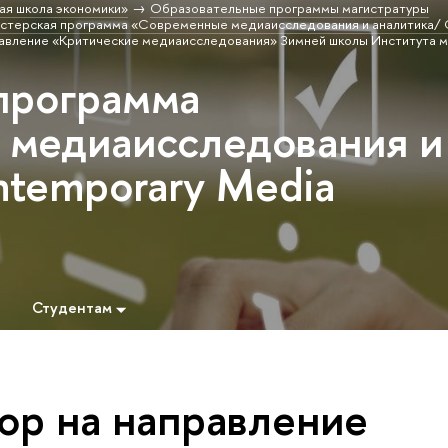
ая школа экономики»
Образовательные программы магистратуры
стерская программа «Современные медиаисследования и аналитика/ 
авление «Критические медиаисследования» Зимней школы Института м
программа
медиаисследования и
ntemporary Media
Студентам
ор на направление