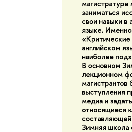
магистратуре 
заниматься ис
свои навыки в
языке. Именно
«Критические 
английском яз
наиболее подх
В основном Зи
лекционном фо
магистрантов 
выступления п
медиа и задат
относящиеся 
составляющей 
Зимняя школа 