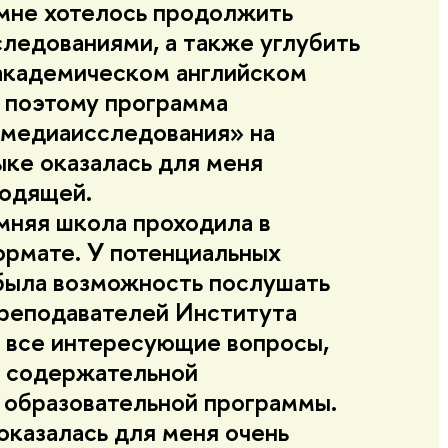
мне хотелось продолжить
следованиями, а также углубить
 академическом английском
 поэтому программа
медиаисследования» на
ыке оказалась для меня
одящей.
мняя школа проходила в
рмате. У потенциальных
была возможность послушать
реподавателей Института
ь все интересующие вопросы,
к содержательной
образовательной программы.
оказалась для меня очень