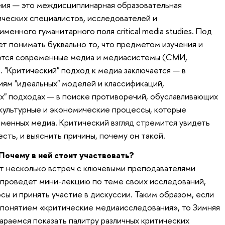
ия — это междисциплинарная образовательная
ческих специалистов, исследователей и
менного гуманитарного поля critical media studies. Под
т понимать буквально то, что предметом изучения и
яются современные медиа и медиасистемы (СМИ,
. "Критический" подход к медиа заключается — в
ям "идеальных" моделей и классификаций,
х" подходах — в поиске противоречий, обуславливающих
культурные и экономические процессы, которые
менных медиа. Критический взгляд стремится увидеть
есть, и выяснить причины, почему он такой.
Почему в ней стоит участвовать?
т несколько встреч с ключевыми преподавателями
 проведет мини-лекцию по теме своих исследований,
сы и принять участие в дискуссии. Таким образом, если
с понятием «критические медиаисследования», то Зимняя
тараемся показать палитру различных критических