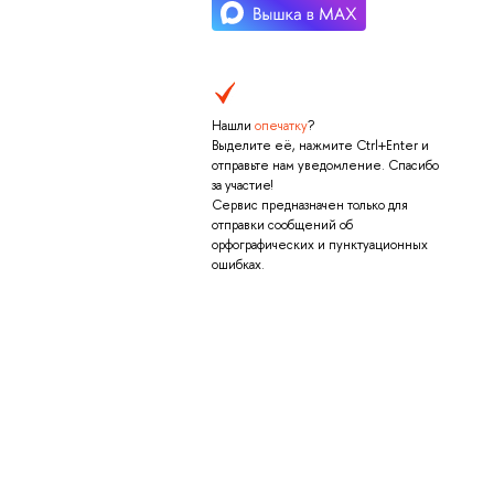
Нашли
опечатку
?
Выделите её, нажмите Ctrl+Enter и
отправьте нам уведомление. Спасибо
за участие!
Сервис предназначен только для
отправки сообщений об
орфографических и пунктуационных
ошибках.