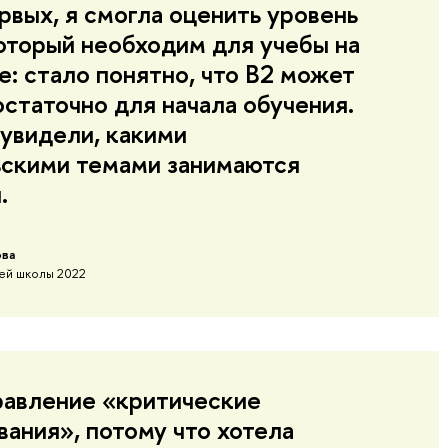
рвых, я смогла оценить уровень
который необходим для учебы на
е: стало понятно, что В2 может
остаточно для начала обучения.
 увидели, какими
скими темами занимаются
.
ова
ей школы 2022
равление «критические
ания», потому что хотела