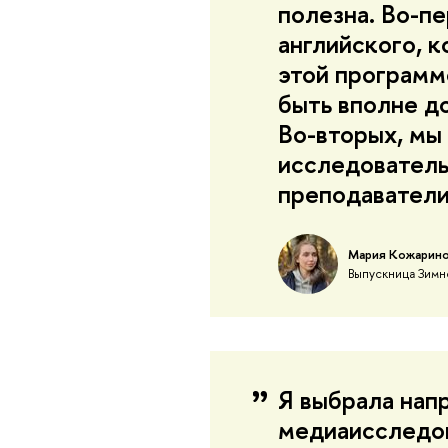
полезна. Во-пе
английского, 
этой программ
быть вполне д
Во-вторых, мы
исследователь
преподаватели
Мария Кожарин
Выпускница Зимн
Я выбрала нап
медиаисследов