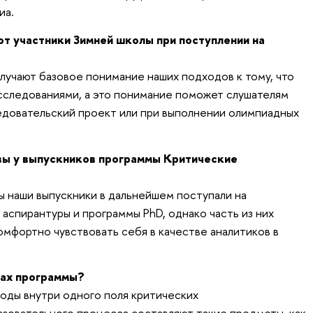
иа.
т участники Зимней школы при поступлении на
лучают базовое понимание наших подходов к тому, что
сследованиями, а это понимание поможет слушателям
ледовательский проект или при выполнении олимпиадных
вы у выпускников программы Критические
ы наши выпускники в дальнейшем поступали на
аспирантуры и программы PhD, однако часть из них
омфортно чувствовать себя в качестве аналитиков в
ках программы?
оды внутри одного поля критических
зовательного процесса составляют такие предметы, как