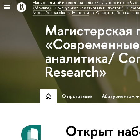
Национальный исследовательский университет «Высш
(Москва)
Факультет креативных индустрий
Маги
Media Research»
Новости
Открыт набор на напр
Магистерская 
«Современные 
аналитика/ Co
Research»
О программе
Абитуриентам
Открыт наб