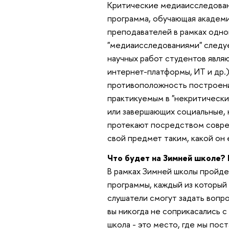
Критические медиаисследован
программа, обучающая академи
преподавателей в рамках однои
"медиаисследованиями" следуе
научных работ студентов явл
интернет-платформы, ИТ и др.)
противоположность построени
практикуемым в "некритически
или завершающих социальные, 
протекают посредством совре
свой предмет таким, какой он 
Что будет на Зимней школе? 
В рамках Зимней школы пройде
программы, каждый из который
слушатели смогут задать вопро
вы никогда не соприкасались 
школа - это место, где мы пос