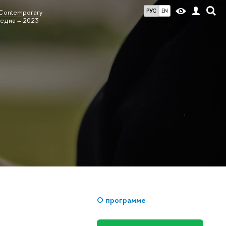
РУС
EN
Contemporary
едиа – 2023
О программе