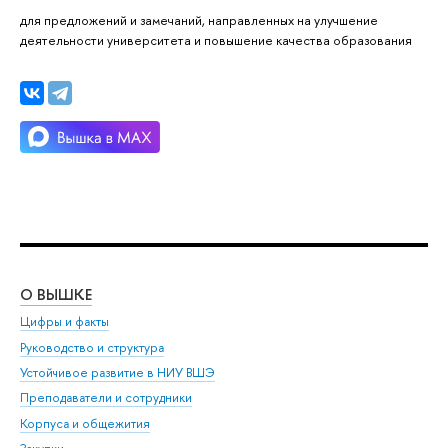
для предложений и замечаний, направленных на улучшение
деятельности университета и повышение качества образования
О ВЫШКЕ
ОБ
Цифры и факты
Ли
Руководство и структура
Дов
Устойчивое развитие в НИУ ВШЭ
Ол
Преподаватели и сотрудники
При
Корпуса и общежития
Вы