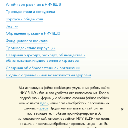
Устойчивое развитие в НИУ ВШЭ
Ол
Преподаватели и сотрудники
При
Корпуса и общежития
Вы
Закупки
При
Обращения граждан в НИУ ВШЭ
Ас
Фонд целевого капитала
До
Противодействие коррупции
Цен
Сведения о доходах, расходах, об имуществе и
Би
обязательствах имущественного характера
Об
Сведения об образовательной организации
Обр
Людям с ограниченными возможностями здоровья
Единая платежная страница
Мы используем файлы cookies для улучшения работы сайта
Работа в Вышке
НИУ ВШЭ и большего удобства его использования. Более
подробную информацию об использовании файлов cookies
можно найти
здесь
, наши правила обработки персональных
данных –
здесь
. Продолжая пользоваться сайтом, вы
✖
Редактору
подтверждаете, что были проинформированы об
© НИУ ВШЭ 1993–2026
Адреса и контакты
Условия использования
использовании файлов cookies сайтом НИУ ВШЭ и согласны
с нашими правилами обработки персональных данных. Вы
материалов
Политика конфиденциальности
Карта сайта