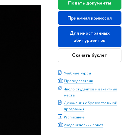
Подать документы
Приемная комиссия
Для иностранных
абитуриентов
Скачать буклет
Учебные курсы
Преподаватели
Число студентов и вакантные
места
Документы образовательной
программы
Расписание
Академический совет