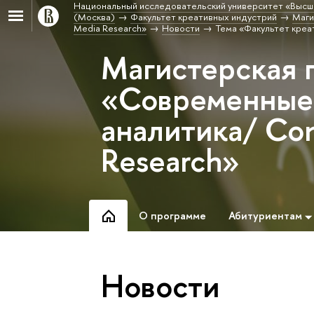
Национальный исследовательский университет «Высш
(Москва)
Факультет креативных индустрий
Маги
Media Research»
Новости
Тема «Факультет креа
Магистерская 
«Современные 
аналитика/ Co
Research»
О программе
Абитуриентам
Новости