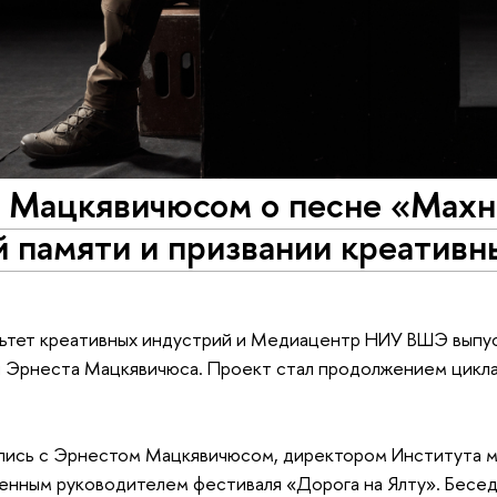
м Мацкявичюсом о песне «Махн
й памяти и призвании креативн
ультет креативных индустрий и Медиацентр НИУ ВШЭ выпус
и Эрнеста Мацкявичюса. Проект стал продолжением цикла
ились с Эрнестом Мацкявичюсом, директором Института м
енным руководителем фестиваля «Дорога на Ялту». Бесед