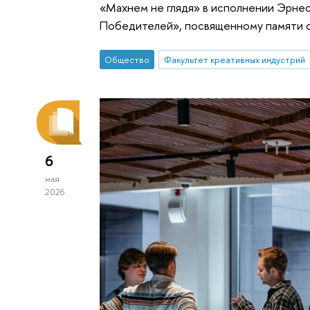
«Махнем не глядя» в исполнении Эрнес
Победителей», посвященному памяти 
Общество
Факультет креативных индустрий
6
мая
2026