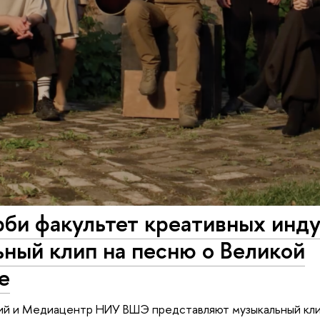
рби факультет креативных инд
ный клип на песню о Великой
е
рий и Медиацентр НИУ ВШЭ представляют музыкальный кл