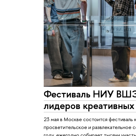
Фестиваль НИУ ВШЭ 
лидеров креативных
23 мая в Москве состоится фестиваль 
просветительское и развлекательное 
году, ежегодно собирает тысячи участ