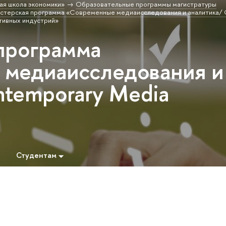
ая школа экономики»
Образовательные программы магистратуры
стерская программа «Современные медиаисследования и аналитика/ 
тивных индустрий»
программа
медиаисследования и
ntemporary Media
Студентам