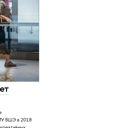
ет
е
НИУ ВШЭ в 2018
 креативных