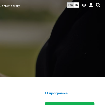
РУС
EN
Contemporary
О программе