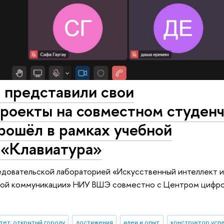
представили свои
проекты на совместном студен
рошёл в рамках учебной
«Клавиатура»
довательской лабораторией «Искусственный интеллект 
нной коммуникации» НИУ ВШЭ совместно с Центром цифр
тет, открытый городу
достижения
идеи и опыт
конструктор усп