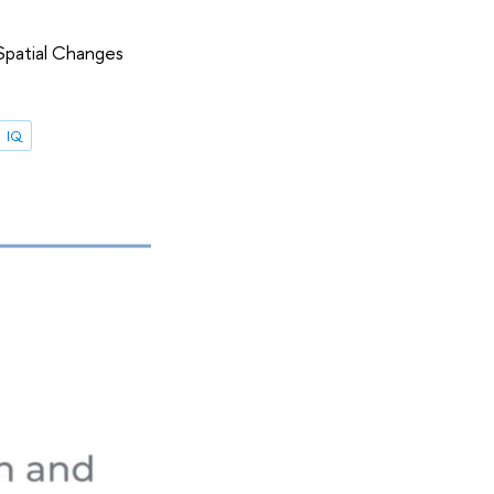
patial Changes
IQ