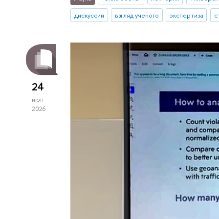
дискуссии
взгляд ученого
экспертиза
с
24
июн
2026