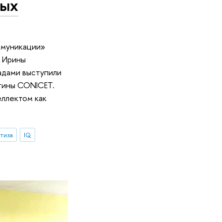
ных
ммуникации»
 Ирины
адами выступили
тины CONICET.
еллектом как
тиза
IQ