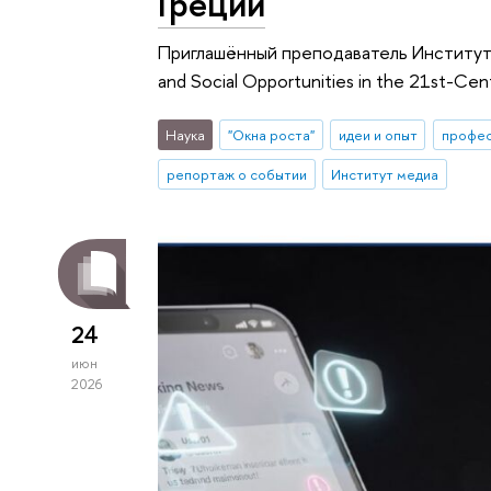
Греции
Приглашённый преподаватель Института
and Social Opportunities in the 21st-Cen
Наука
"Окна роста"
идеи и опыт
профе
репортаж о событии
Институт медиа
24
июн
2026