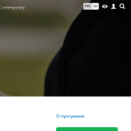
РУС
EN
Contemporary
О программе