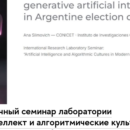
ный семинар лаборатории
еллект и алгоритмические кул