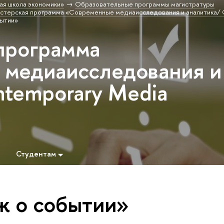
ая школа экономики»
Образовательные программы магистратуры
стерская программа «Современные медиаисследования и аналитика/ 
бытии»
программа
медиаисследования и
ntemporary Media
Студентам
ж о событии»