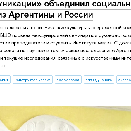
уникации» объединил социаль
з Аргентины и России
интеллект и алгоритмические культуры в современной ко
У ВШЭ провела международный семинар под руководством
стие преподаватели и студенты Института медиа. С докл
о совета по научным и техническим исследованиям Арген
и текущие исследования, связанные с искусственным инт
ань.
 опыт
конструктор успеха
профессора
взгляд ученого
экспер