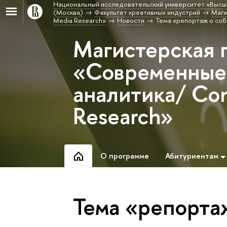
Национальный исследовательский университет «Высш
(Москва)
Факультет креативных индустрий
Маги
Media Research»
Новости
Тема «репортаж о со
Магистерская 
«Современные 
аналитика/ Co
Research»
О программе
Абитуриентам
Тема «репорта