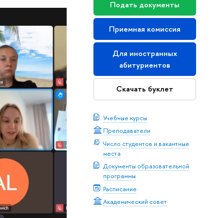
Подать документы
Приемная комиссия
Для иностранных
абитуриентов
Скачать буклет
Учебные курсы
Преподаватели
Число студентов и вакантные
места
Документы образовательной
программы
Расписание
Академический совет