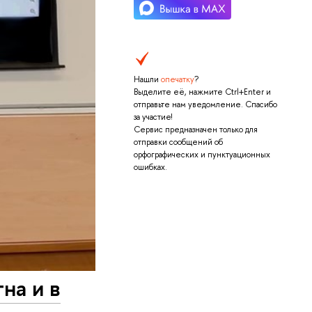
Нашли
опечатку
?
Выделите её, нажмите Ctrl+Enter и
отправьте нам уведомление. Спасибо
за участие!
Сервис предназначен только для
отправки сообщений об
орфографических и пунктуационных
ошибках.
на и в