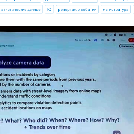
татистические данные
IQ
репортаж о событии
магистратура