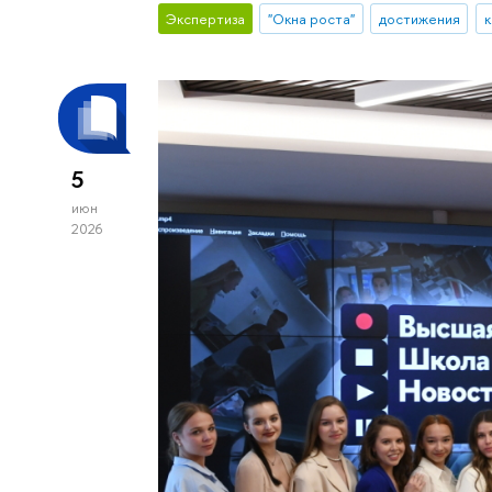
Экспертиза
"Окна роста"
достижения
к
5
июн
2026