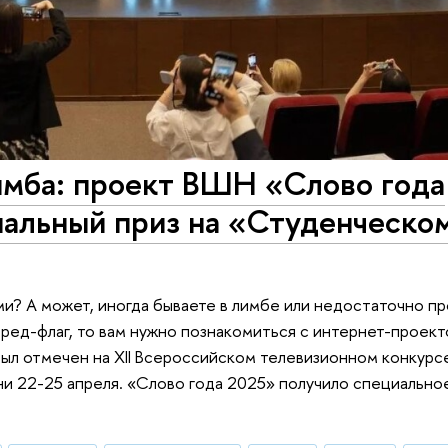
имба: проект ВШН «Слово года
иальный приз на «Студенческо
ми? А может, иногда бываете в лимбе или недостаточно п
й ред-флаг, то вам нужно познакомиться с интернет-проек
был отмечен на XII Всероссийском телевизионном конкур
ни 22-25 апреля. «Cлово года 2025» получило специальн