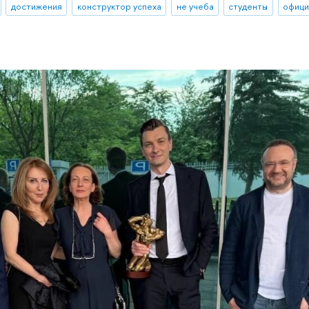
достижения
конструктор успеха
не учеба
студенты
офици