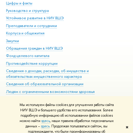
Цифры и факты
Ли
Руководство и структура
Дов
Устойчивое развитие в НИУ ВШЭ
Ол
Преподаватели и сотрудники
При
Корпуса и общежития
Вы
Закупки
При
Обращения граждан в НИУ ВШЭ
Ас
Фонд целевого капитала
До
Противодействие коррупции
Цен
Сведения о доходах, расходах, об имуществе и
Би
обязательствах имущественного характера
Об
Сведения об образовательной организации
Обр
Людям с ограниченными возможностями здоровья
Единая платежная страница
Мы используем файлы cookies для улучшения работы сайта
Работа в Вышке
НИУ ВШЭ и большего удобства его использования. Более
подробную информацию об использовании файлов cookies
можно найти
здесь
, наши правила обработки персональных
данных –
здесь
. Продолжая пользоваться сайтом, вы
✖
Редактору
подтверждаете, что были проинформированы об