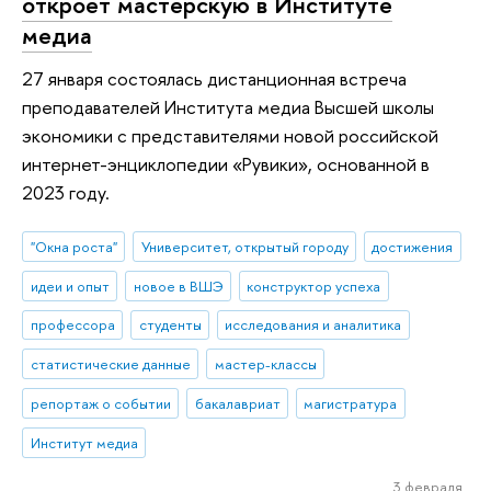
откроет мастерскую в Институте
медиа
27 января состоялась дистанционная встреча
преподавателей Института медиа Высшей школы
экономики с представителями новой российской
интернет-энциклопедии «Рувики», основанной в
2023 году.
"Окна роста"
Университет, открытый городу
достижения
идеи и опыт
новое в ВШЭ
конструктор успеха
профессора
студенты
исследования и аналитика
статистические данные
мастер-классы
репортаж о событии
бакалавриат
магистратура
Институт медиа
3 февраля