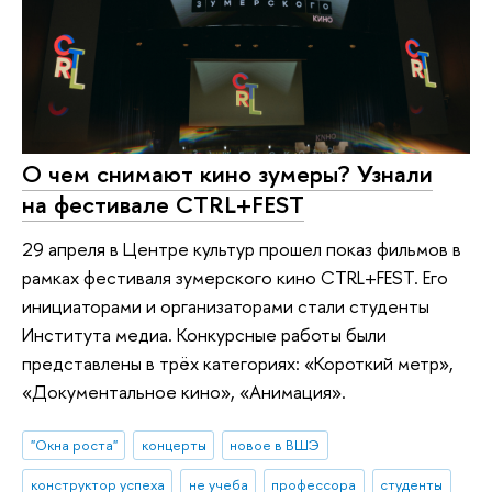
О чем снимают кино зумеры? Узнали
на фестивале CTRL+FEST
29 апреля в Центре культур прошел показ фильмов в
рамках фестиваля зумерского кино CTRL+FEST. Его
инициаторами и организаторами стали студенты
Института медиа. Конкурсные работы были
представлены в трёх категориях: «Короткий метр»,
«Документальное кино», «Анимация».
"Окна роста"
концерты
новое в ВШЭ
конструктор успеха
не учеба
профессора
студенты