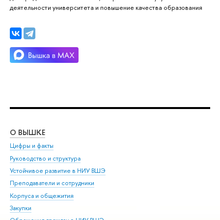
деятельности университета и повышение качества образования
О ВЫШКЕ
ОБ
Цифры и факты
Ли
Руководство и структура
Дов
Устойчивое развитие в НИУ ВШЭ
Ол
Преподаватели и сотрудники
При
Корпуса и общежития
Вы
Закупки
При