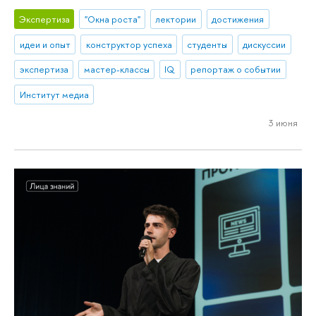
Экспертиза
"Окна роста"
лектории
достижения
идеи и опыт
конструктор успеха
студенты
дискуссии
экспертиза
мастер-классы
IQ
репортаж о событии
Институт медиа
3 июня