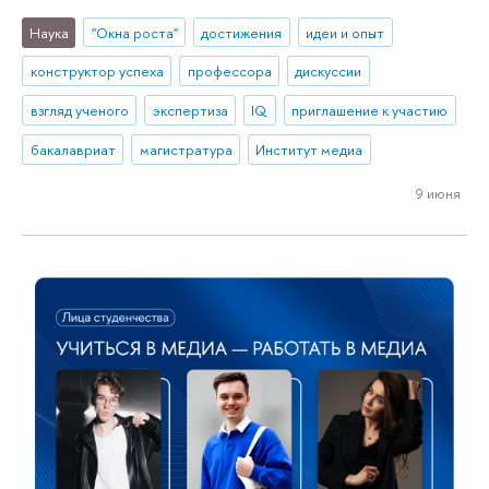
Наука
"Окна роста"
достижения
идеи и опыт
конструктор успеха
профессора
дискуссии
взгляд ученого
экспертиза
IQ
приглашение к участию
бакалавриат
магистратура
Институт медиа
9 июня