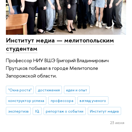
Институт медиа — мелитопольским
студентам
Профессор НИУ ВШЭ Григорий Владимирович
Прутцков побывал в городе Мелитополе
Запорожской области.
"Окна роста"
достижения
идеи и опыт
конструктор успеха
профессора
взгляд ученого
экспертиза
IQ
репортаж о событии
Институт медиа
23 июня