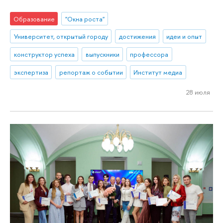
Образование
"Окна роста"
Университет, открытый городу
достижения
идеи и опыт
конструктор успеха
выпускники
профессора
экспертиза
репортаж о событии
Институт медиа
28 июля