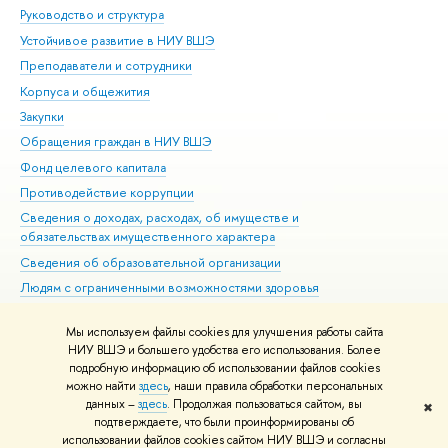
Руководство и структура
Дов
Устойчивое развитие в НИУ ВШЭ
Ол
Преподаватели и сотрудники
При
Корпуса и общежития
Вы
Закупки
При
Обращения граждан в НИУ ВШЭ
Ас
Фонд целевого капитала
До
Противодействие коррупции
Цен
Сведения о доходах, расходах, об имуществе и
Би
обязательствах имущественного характера
Об
Сведения об образовательной организации
Обр
Людям с ограниченными возможностями здоровья
Единая платежная страница
Мы используем файлы cookies для улучшения работы сайта
Работа в Вышке
НИУ ВШЭ и большего удобства его использования. Более
подробную информацию об использовании файлов cookies
можно найти
здесь
, наши правила обработки персональных
данных –
здесь
. Продолжая пользоваться сайтом, вы
✖
Редактору
подтверждаете, что были проинформированы об
© НИУ ВШЭ 1993–2026
Адреса и контакты
Условия использования
использовании файлов cookies сайтом НИУ ВШЭ и согласны