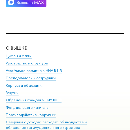
О ВЫШКЕ
ОБ
Цифры и факты
Ли
Руководство и структура
Дов
Устойчивое развитие в НИУ ВШЭ
Ол
Преподаватели и сотрудники
При
Корпуса и общежития
Вы
Закупки
При
Обращения граждан в НИУ ВШЭ
Ас
Фонд целевого капитала
До
Противодействие коррупции
Цен
Сведения о доходах, расходах, об имуществе и
Би
обязательствах имущественного характера
Об