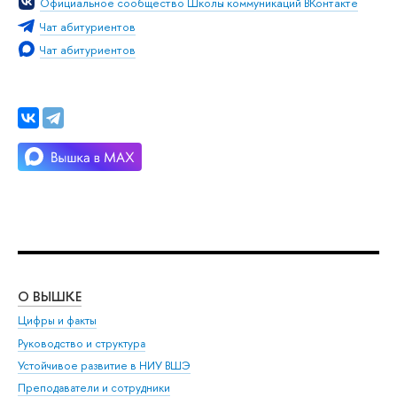
Официальное сообщество Школы коммуникаций ВКонтакте
Чат абитуриентов
Чат абитуриентов
О ВЫШКЕ
ОБ
Цифры и факты
Ли
Руководство и структура
Дов
Устойчивое развитие в НИУ ВШЭ
Ол
Преподаватели и сотрудники
При