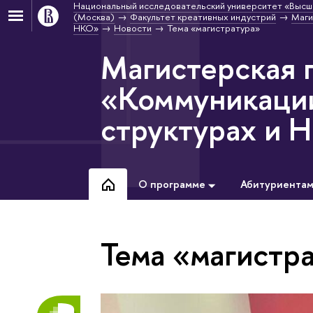
Национальный исследовательский университет «Высш
(Москва)
Факультет креативных индустрий
Маги
НКО»
Новости
Тема «магистратура»
Магистерская 
«Коммуникации
структурах и 
О программе
Абитуриента
Тема «магистр