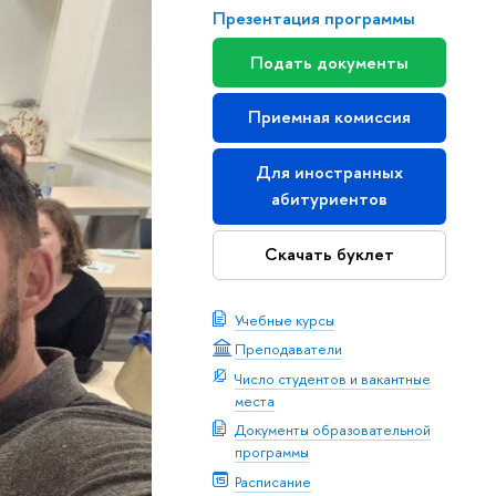
Презентация программы
Подать документы
Приемная комиссия
Для иностранных
абитуриентов
Скачать буклет
Учебные курсы
Преподаватели
Число студентов и вакантные
места
Документы образовательной
программы
Расписание