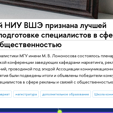
й НИУ ВШЭ признана лучшей
подготовке специалистов в сф
 общественностью
рналистики МГУ имени М. В. Ломоносова состоялось плен
ой конференции заведующих кафедрами маркетинга, рекл
ий, проводимой под эгидой Ассоциации коммуникационн
иятия были подведены итоги и объявлены победители конк
пециалистов в сфере рекламы и связей с общественностью
авриат
магистратура
дополнительное образование
Школа комм