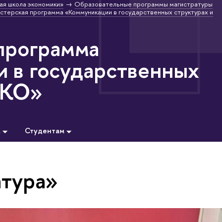
ая школа экономики»
Образовательные программы магистратуры
стерская программа «Коммуникации в государственных структурах и
программа
 в государственных
НКО»
м
Студентам
атура»