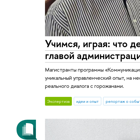
Учимся, играя: что д
главой администрац
Магистранты программы «Коммуникаци
уникальный управленческий опыт, на н
реального диалога с горожанами.
Экспертиза
идеи и опыт
репортаж о собы