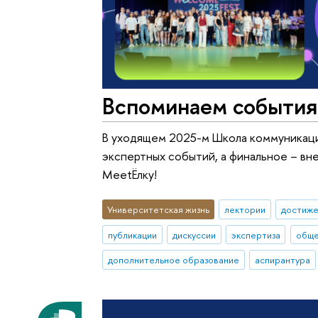
Вспоминаем события
В уходящем 2025-м Школа коммуникаци
экспертных событий, а финальное – вн
MeetЁлку!
Университетская жизнь
лектории
достиже
публикации
дискуссии
экспертиза
обще
дополнительное образование
аспирантура