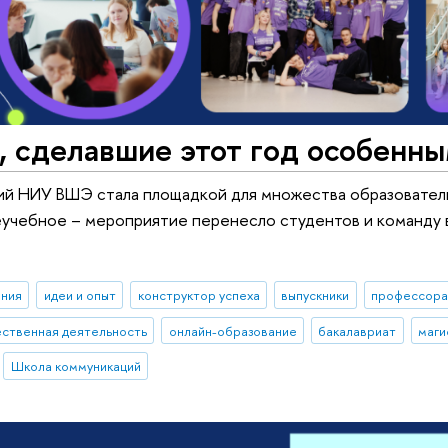
, сделавшие этот год особенн
й НИУ ВШЭ стала площадкой для множества образователь
еучебное – мероприятие перенесло студентов и команду 
ния
идеи и опыт
конструктор успеха
выпускники
профессор
ственная деятельность
онлайн-образование
бакалавриат
маги
Школа коммуникаций