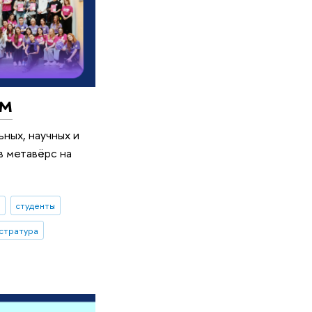
ым
ных, научных и
в метавёрс на
а
студенты
стратура