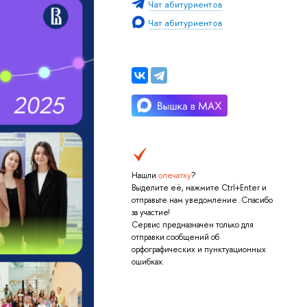
Чат абитуриентов
Чат абитуриентов
Нашли
опечатку
?
Выделите её, нажмите Ctrl+Enter и
отправьте нам уведомление. Спасибо
за участие!
Сервис предназначен только для
отправки сообщений об
орфографических и пунктуационных
ошибках.