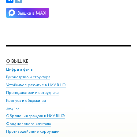
О ВЫШКЕ
ОБ
Цифры и факты
Ли
Руководство и структура
Дов
Устойчивое развитие в НИУ ВШЭ
Ол
Преподаватели и сотрудники
При
Корпуса и общежития
Вы
Закупки
При
Обращения граждан в НИУ ВШЭ
Ас
Фонд целевого капитала
До
Противодействие коррупции
Цен