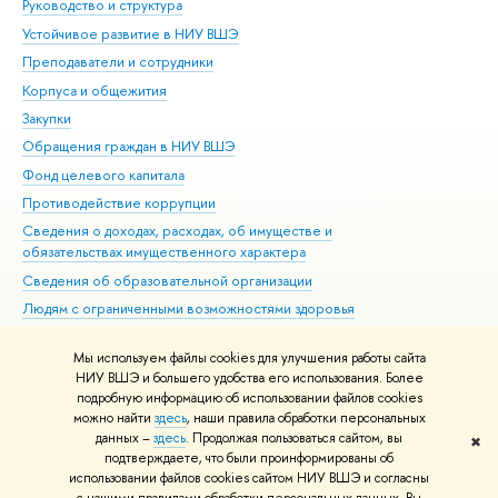
Руководство и структура
Дов
Устойчивое развитие в НИУ ВШЭ
Ол
Преподаватели и сотрудники
При
Корпуса и общежития
Вы
Закупки
При
Обращения граждан в НИУ ВШЭ
Ас
Фонд целевого капитала
До
Противодействие коррупции
Цен
Сведения о доходах, расходах, об имуществе и
Би
обязательствах имущественного характера
Об
Сведения об образовательной организации
Обр
Людям с ограниченными возможностями здоровья
Единая платежная страница
Мы используем файлы cookies для улучшения работы сайта
Работа в Вышке
НИУ ВШЭ и большего удобства его использования. Более
подробную информацию об использовании файлов cookies
можно найти
здесь
, наши правила обработки персональных
данных –
здесь
. Продолжая пользоваться сайтом, вы
✖
Редактору
подтверждаете, что были проинформированы об
© НИУ ВШЭ 1993–2026
Адреса и контакты
Условия использования
использовании файлов cookies сайтом НИУ ВШЭ и согласны