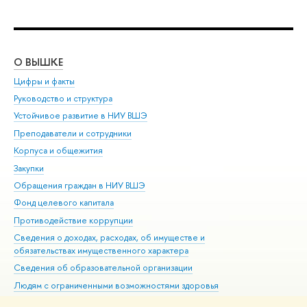
О ВЫШКЕ
ОБ
Цифры и факты
Ли
Руководство и структура
Дов
Устойчивое развитие в НИУ ВШЭ
Ол
Преподаватели и сотрудники
При
Корпуса и общежития
Вы
Закупки
При
Обращения граждан в НИУ ВШЭ
Ас
Фонд целевого капитала
До
Противодействие коррупции
Цен
Сведения о доходах, расходах, об имуществе и
Би
обязательствах имущественного характера
Об
Сведения об образовательной организации
Обр
Людям с ограниченными возможностями здоровья
Единая платежная страница