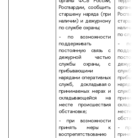
органы ФСБ России,
террито
Росгвардии, сообщить
органы 
старшему наряда (при
Росгвар
наличии) и дежурному
старшем
по службе охраны;
наличии
по служб
- по возможности
поддерживать
- по в
постоянную связь с
поддерж
дежурной частью
постоян
службы охраны, с
дежур
прибывающими
службы
нарядами оперативных
приб
служб, докладывая о
нарядам
принимаемых мерах и
служб, 
складывающейся на
принима
месте происшествия
склады
обстановке;
месте п
обстанов
- при возможности
принять меры к
- при 
воспрепятствованию
приня