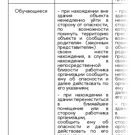
Обучающиеся
- при нахождении вне
- при н
здания объекта
здани
немедленно уйти в
немедл
сторону от опасности,
сторону
по возможности
которо
покинуть территорию
прест
объекта и сообщить
возможн
родителям (законным
покинут
представителям) о
объекта
своем месте
родител
нахождения, в случае
предст
нахождения в
свое
непосредственной
нахожде
близости работника
нахо
организации сообщить
непосре
ему об опасности и
близост
далее действовать по
организ
его указаниям;
ему об 
далее д
- при нахождении в
его указ
здании переместиться
в ближайшее
- при н
помещение или в
здании 
сторону работника
в бл
организации,
помещ
сообщить ему об
сторон
опасности и далее
организа
действовать по его
сообщ