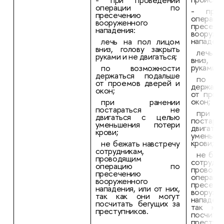
операции по
- при 
пресечению
опер
вооруженного
пресече
нападения:
вооруже
нападени
лечь на пол лицом
вниз, голову закрыть
лечь 
руками и не двигаться;
вниз, г
руками и
по возможности
держаться подальше
по в
от проемов дверей и
держать
окон;
от прое
окон;
при ранении
постараться не
при
двигаться с целью
поста
уменьшения потери
двигат
крови;
уменьш
крови;
не бежать навстречу
сотрудникам,
не беж
проводящим
сотрудни
операцию по
проводя
пресечению
опер
вооруженного
пресече
нападения, или от них,
вооруже
так как они могут
нападени
посчитать бегущих за
так ка
преступников.
посчита
преступн