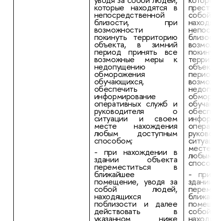
которые находятся в
преступ
непосредственной
собой л
близости, при
нахо
возможности
непосре
покинуть территорию
близо
объекта, в зимний
возможн
период принять все
покинут
возможные меры к
тер
недопущению
объект
обморожения
период 
обучающихся,
возмож
обеспечить
недопущ
информирование
обморож
оперативных служб и
обучающ
руководителя о
обеспеч
ситуации и своем
информи
месте нахождения
операти
любым доступным
руков
способом;
ситуац
месте 
- при нахождении в
любым
здании объекта
способо
переместиться в
ближайшее
- при н
помещение, уводя за
здани
собой людей,
перем
находящихся
ближайш
поблизости и далее
помещен
действовать в
собо
указанном ниже
находящ