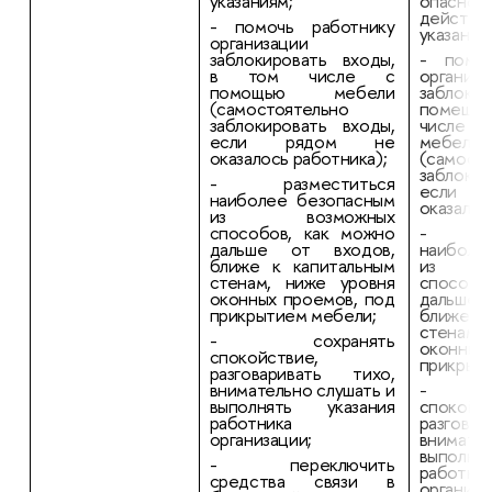
указаниям;
опасно
действо
- помочь работнику
указания
организации
заблокировать входы,
- помоч
в том числе с
организа
помощью мебели
заблокир
(самостоятельно
помеще
заблокировать входы,
числе
если рядом не
мебели
оказалось работника);
(самост
заблоки
- разместиться
если 
наиболее безопасным
оказалос
из возможных
способов, как можно
- раз
дальше от входов,
наиболе
ближе к капитальным
из в
стенам, ниже уровня
способо
оконных проемов, под
дальше
прикрытием мебели;
ближе к
стенам,
- сохранять
оконных
спокойствие,
прикрыт
разговаривать тихо,
внимательно слушать и
- со
выполнять указания
спокойст
работника
разгова
организации;
внимател
выполня
- переключить
работни
средства связи в
организа