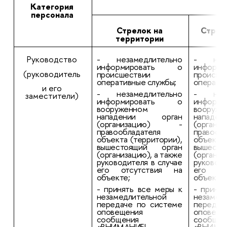
Категория
Де
персонала
Стрелок на
Стрел
территории
Руководство
- незамедлительно
- неза
информировать о
инфор
(руководитель
происшествии
происше
оперативные службы;
оператив
и его
- незамедлительно
- неза
заместители)
информировать о
инфор
вооруженном
вооруже
нападении орган
напад
(организацию) -
(орга
правообладателя
правооб
объекта (территории),
объекта 
вышестоящий орган
вышест
(организацию), а также
(организ
руководителя в случае
руководи
его отсутствия на
его от
объекте;
объекте;
- принять все меры к
- приня
незамедлительной
незамед
передаче по системе
передач
оповещения
оповеще
сообщения
сообщен
«ВНИМАНИЕ!
«ВНИМА