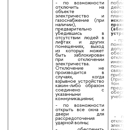
- по возможности
поблизо
отключить на
дейст
объекте
соотв
электричество и
планом
газоснабжение (при
исключ
наличии),
проход
предварительно
(вблизи
убедившись в
устройс
отсутствии людей в
- при 
лифтах и других
помещ
помещениях, выход
допус
из которых может
обеспеч
быть заблокирован
отклю
при отключении
имею
электричества.
помеще
Отключение не
связ
производится в
приборо
случаях, когда
(приспо
взрывное устройство
том
каким-либо образом
предназ
соединено с
обеспеч
указанными
учебног
коммуникациями;
- по возможности
открыть все окна и
двери для
- по 
рассредоточения
отключи
ударной волны;
элект
- обеспечить
газосна