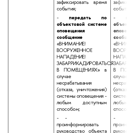
зафиксировать время
зафикси
события;
события;
-
передать по
-
пе
объектовой системе
объекто
оповещения
оповещ
сообщение
сообще
«ВНИМАНИЕ!
«ВНИМА
ВООРУЖЕННОЕ
ВООРУЖ
НАПАДЕНИЕ!
НАПАДЕ
ЗАБАРРИКАДИРОВАТЬСЯ
ЗАБАРР
В ПОМЕЩЕНИЯХ» в
В ПОМ
случае
случае
несрабатывания
несраба
(отказа, уничтожения)
(отказа,
системы оповещения -
системы
любым доступным
любым
способом;
способо
- -
проинформировать
проинфо
руководство объекта
руковод