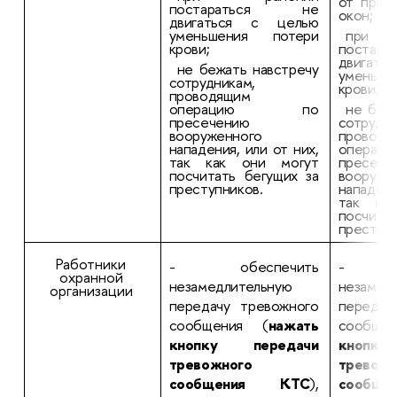
от прое
постараться не
окон;
двигаться с целью
уменьшения потери
при
крови;
поста
двигат
не бежать навстречу
уменьш
сотрудникам,
крови;
проводящим
операцию по
не беж
пресечению
сотрудни
вооруженного
проводя
нападения, или от них,
опер
так как они могут
пресече
посчитать бегущих за
вооруже
преступников.
нападени
так ка
посчита
преступн
Работники
- обеспечить
- об
охранной
незамедлительную
незамед
организации
передачу тревожного
передач
сообщения (
нажать
сообще
кнопку передачи
кнопк
тревожного
тревожн
сообщения КТС
),
сообщ