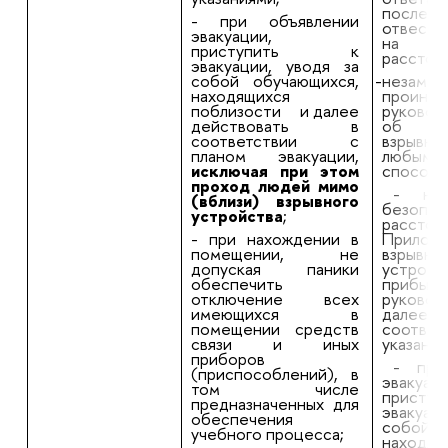
последо
- при объявлении
отвести
эвакуации,
на бе
приступить к
расстоя
эвакуации, уводя за
собой обучающихся,
-незамед
находящихся
проинфо
поблизости и далее
руковод
действовать в
об об
соответствии с
взрывно
планом эвакуации,
любым
исключая при этом
способо
проход людей мимо
- нах
(вблизи) взрывного
без
устройства
;
расст
- при нахождении в
Прило
помещении, не
взрывно
допуская паники
устро
обеспечить
прибыти
отключение всех
руков
имеющихся в
далее д
помещении средств
соответ
связи и иных
указания
приборов
- при
(приспособлений), в
эва
том числе
прис
предназначенных для
эвакуац
обеспечения
собой о
учебного процесса;
находящ