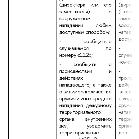
(директора или его
(директ
заместителя) о
(заведую
вооруженном
замес
нападении любым
вооруже
доступным способом;
напад
доступн
- сообщить о
случившемся по
- со
номеру «112»;
случи
номеру 
- сообщить о
происшествии и
- со
действиях
проис
нападающего, а также
действи
о видимом количестве
нападаю
оружия и иных средств
о видим
нападения дежурному
оружия и
территориального
нападен
органа внутренних
террито
дел, уведомить
органа
территориальные
дел, 