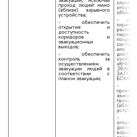
слу
проход людей мимо
отсут
(вблизи) взрывного
объекте
устройства;
- дать
- обеспечить
охраны
открытие и
распо
доступность
передач
коридоров и
посредс
эвакуационных
системы
выходов;
или
- обеспечить
доступн
контроль за
сообщен
осуществлением
«ВНИМА
эвакуации людей в
ЭВАКУА
соответствии с
ЗАЛОЖ
планом эвакуации;
БОМБА!»
- орг
проведе
эвакуац
проход
(вблизи
устройс
- об
отк
доступн
кори
эвакуац