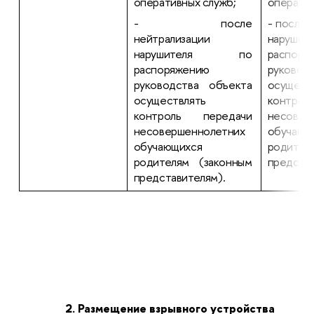
оперативных служб;
оператив
- после
- после 
нейтрализации
наруш
нарушителя по
распоря
распоряжению
руковод
руководства объекта
осущест
осуществлять
контро
контроль передачи
несовер
несовершеннолетних
обучающ
обучающихся
родител
родителям (законным
представ
представителям).
2. Размещение взрывного устройства