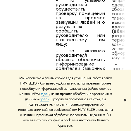
вещам
руководителя
одежд
осуществить
сб
проверку помещений
соотв
на предмет
планом
эвакуации людей и о
исключ
результатах
проход
сообщить
(вблизи
руководителю или
устройс
назначенному им
период 
лицу;
возмож
исключе
- по указанию
обморож
руководителя
обучающ
объекта обеспечить
информирование
- уб
родителей (законных
полной 
представителей)
помещен
несовершеннолетних
сторо
Мы используем файлы cookies для улучшения работы сайта
обучающихся о
постав
НИУ ВШЭ и большего удобства его использования. Более
временном
«ЭВАКУ
подробную информацию об использовании файлов cookies
прекращении
любым
учебного процесса;
способо
можно найти
здесь
, наши правила обработки персональных
данных –
здесь
. Продолжая пользоваться сайтом, вы
- обеспечить по
✖
- по
подтверждаете, что были проинформированы об
указанию
руковод
руководителя или
осущест
использовании файлов cookies сайтом НИУ ВШЭ и согласны
назначенных им лиц
поме
с нашими правилами обработки персональных данных. Вы
передачу
предме
можете отключить файлы cookies в настройках Вашего
несовершеннолетних
людей и 
браузера.
обучающихся
сообщит