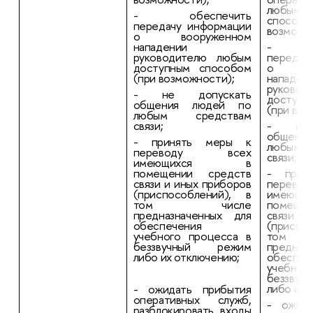
любым
- обеспечить
спосо
передачу информации
возможн
о вооруженном
нападении
- об
руководителю любым
передач
доступным способом
о воо
(при возможности);
нападен
руковод
- не допускать
доступн
общения людей по
(при воз
любым средствам
связи;
- не 
общени
- принять меры к
любым
переводу всех
связи;
имеющихся в
помещении средств
- прин
связи и иных приборов
перев
(приспособлений), в
имею
том числе
помеще
предназначенных для
связи и 
обеспечения
(приспо
учебного процесса в
том
беззвучный режим
предназ
либо их отключению;
обеспеч
учебног
беззву
либо их 
- ожидать прибытия
оперативных служб,
- ожида
разблокировать входы