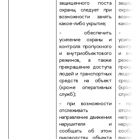
защищенного поста
защище
охраны, следует при
охраны,
возможности занять
возможн
какое-либо укрытие;
какое-ли
- обеспечить
- об
усиление охраны и
усилен
контроля пропускного
контрол
и внутриобъектового
и внутр
режимов, а также
режимо
прекращение доступа
прекращ
людей и транспортных
людей и
средств на объект
средст
(кроме оперативных
(кроме 
служб);
служб);
- при возможности
- при 
отслеживать
отслежи
направление движения
направл
нарушителя и
нару
сообщать об этом
сообща
руководству объекта
руковод