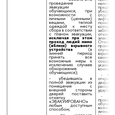
проведение
наличии)
эвакуации
предвар
обучающихся, при
убед
возможности с
отсутст
личными (ценными)
лифта
вещами, теплой
помещен
одеждой к месту
которых
сбора в соответствии
заблок
с планом эвакуации,
отключе
исключая при этом
электрич
проход людей мимо
Отклю
(вблизи) взрывного
произ
устройства
(в
случа
зимний период
взрывно
принять все
каким-л
возможные меры к
соед
исключению случаев
указанн
обморожения
коммуни
обучающихся);
- по 
- убедившись в
открыть
полной эвакуации из
две
помещения с
рассред
внешней стороны
ударной 
дверей поставить
- об
отметку
проведе
«ЭВАКУИРОВАНО»
обучаю
любым доступным
возмо
способом;
личным
- по указанию