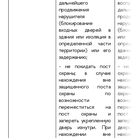
дальнейшего
воспреп
продвижения
дальней
нарушителя
продвиж
(блокирование
нарушит
входных дверей в
(блокир
здания или изоляция в
или и
определенной части
определ
территории) или его
здани
задержанию;
задержа
- не покидать пост
- не по
охраны; в случае
охраны
нахождения вне
нахож
защищенного поста
защище
охраны по
охр
возможности
возможн
переместиться на
переме
пост охраны и
пост 
запереть укрепленную
заперет
дверь изнутри. При
дверь и
нахождении вне
нахож