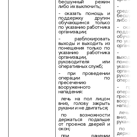
бесшумный режим
либо их выключить;
- пер
средст
- оказать помощь и
бесшу
поддержку другим
либо их 
обучающимся только
по указанию работника
- оказа
организации;
поддер
обучающ
- разблокировать
по указа
выходы и выходить из
организа
помещения только по
указанию работника
- разб
организации,
выходы 
руководителя или
помещен
оперативных служб;
указани
организа
- при проведении
руково
операции по
оператив
пресечению
вооруженного
- при 
нападения:
опер
пресече
лечь на пол лицом
вооруже
вниз, голову закрыть
нападени
руками и не двигаться;
лечь н
по возможности
вниз, г
держаться подальше
руками и
от проемов дверей и
окон;
по во
держать
при ранении