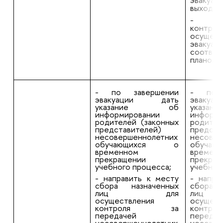
выходов
- об
конт
осущест
эвакуа
соотв
планом э
- по завершении
- по 
эвакуации дать
эваку
указание об
указ
информировании
информи
родителей (законных
родител
представителей)
предста
несовершеннолетних
несовер
обучающихся о
обуча
временном
времен
прекращении
прекращ
учебного процесса;
учебног
- направить к месту
- напра
сбора назначенных
сбора 
лиц для
ли
осуществления
осущест
контроля за
конт
передачей
передач
несовершеннолетних
несовер