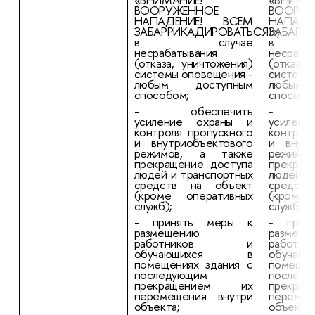
ВООРУЖЕННОЕ
ВООРУЖ
НАПАДЕНИЕ! ВСЕМ
НАПАД
ЗАБАРРИКАДИРОВАТЬСЯ!»,
ЗАБАРРИ
в случае
в с
несрабатывания
несраба
(отказа, уничтожения)
(отказа,
системы оповещения -
системы
любым доступным
любым
способом;
способо
- обеспечить
- об
усиление охраны и
усилен
контроля пропускного
контрол
и внутриобъектового
и внутр
режимов, а также
режимо
прекращение доступа
прекращ
людей и транспортных
людей и
средств на объект
средст
(кроме оперативных
(кроме 
служб);
служб);
- принять меры к
- прин
размещению
размеще
работников и
рабо
обучающихся в
обуча
помещениях здания с
помещен
последующим
последу
прекращением их
прекр
перемещения внутри
перемещ
объекта;
объекта;