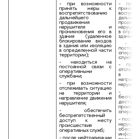
- при возможности
- при 
принять меры к
приня
воспрепятствованию
воспреп
дальнейшего
дальней
продвижения
продвиж
нарушителя и
нарушит
проникновения его в
в опред
здания (удаленное
здания);
блокирование входов
- нах
в здания или изоляцию
постоян
в определенной части
операти
территории);
службами
- находиться на
- при 
постоянной связи с
отслежи
оперативными
в з
службами;
направл
- при возможности
нарушите
отслеживать ситуацию
- об
на территории и
беспреп
направление движения
досту
нарушителя;
происше
- обеспечить
оператив
беспрепятственный
- после 
доступ к месту
нарушит
происшествия
обеспеч
оперативных служб;
информи
- после нейтрализации
родител