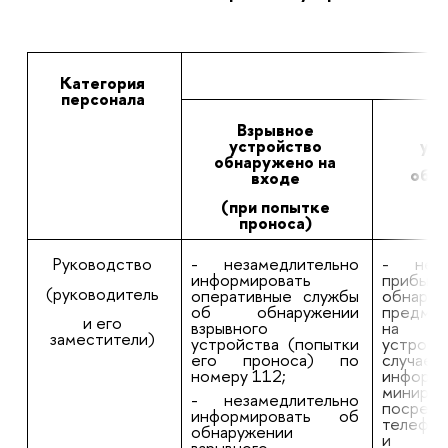
Категория
Де
персонала
Взрывное
Вз
устройство
уст
обнаружено на
обна
входе
(при попытке
проноса)
Руководство
- незамедлительно
- неза
информировать
прибыт
(руководитель
оперативные службы
обнаруж
об обнаружении
предмет
и его
взрывного
на в
заместители)
устройства (попытки
устрой
его проноса) по
случае
номеру 112;
инфо
миниров
- незамедлительно
посредс
информировать об
телефон
обнаружении
и соо
взрывного