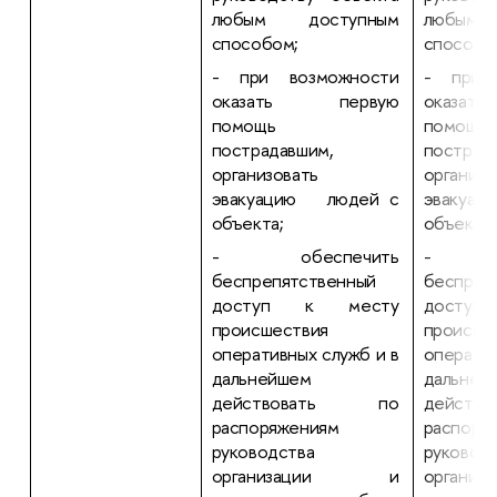
любым доступным
любым
способом;
способо
- при возможности
- при 
оказать первую
оказа
помощь
помощь
пострадавшим,
пострад
организовать
орга
эвакуацию людей с
эвакуа
объекта;
объекта;
- обеспечить
- об
беспрепятственный
беспреп
доступ к месту
досту
происшествия
происше
оперативных служб и в
оператив
дальнейшем
дальней
действовать по
дейст
распоряжениям
распоря
руководства
руковод
организации и
орган