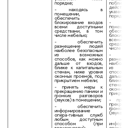
порядке;
поблизо
дейст
- находясь в
указа
помещении,
порядке;
обеспечить
блокирование входов
- на
всеми доступными
помещен
средствами, в том
обеспеч
числе мебелью;
блокиро
всеми 
- обеспечить
средст
размещение людей
числе ме
наиболее безопасным
из возможных
- об
способов, как можно
размещ
дальше от входов,
наиболе
ближе к капитальным
из в
стенам, ниже уровня
способо
оконных проемов, под
дальше
прикрытием мебели;
ближе к
стенам,
- принять меры к
оконных
прекращению паники и
прикрыт
громких разговоров
(звуков) в помещении;
- прин
прекращ
- обеспечить
громких
информирование
(звуков)
опера-тивных служб
любым доступным
- об
способом (при
информи
возможности);
опера-т