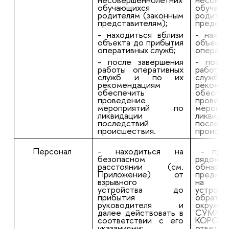
обучающихся
обучающ
родителям (законным
родител
представителям);
предста
- находиться вблизи
- наход
объекта до прибытия
объекта
оперативных служб;
операти
- после завершения
- после
работы оперативных
работы 
служб и по их
служб
рекомендациям
рекомен
обеспечить
обеспеч
проведение
проведе
мероприятий по
мероп
ликвидации
ликвида
последствий
последс
происшествия.
происше
Персонал
-
находиться на
-
при 
безопасном
ря
расстоянии (см.
обнару
Приложение) от
предмет
взрывного
на в
устройства до
устрой
прибытия
обра
руководителя и
окруж
далее действовать в
СУМКА
соответствии с его
КОРОБК
указаниями;
отв