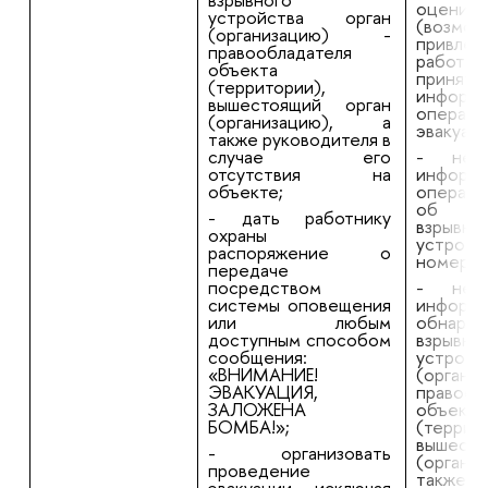
оценить
устройства орган
(воз
(организацию) -
привлеч
правообладателя
работни
объекта
принять
(территории),
информи
вышестоящий орган
операти
(организацию), а
эвакуац
также руководителя в
случае его
- неза
отсутствия на
информи
объекте;
операти
об об
- дать работнику
взрывно
охраны
устро
распоряжение о
номеру 
передаче
посредством
- неза
системы оповещения
информ
или любым
обнаруж
доступным способом
взрывно
сообщения:
устрой
«ВНИМАНИЕ!
(орга
ЭВАКУАЦИЯ,
правооб
ЗАЛОЖЕНА
объекта
БОМБА!»;
(террит
вышест
- организовать
(орган
проведение
также р
эвакуации, исключая