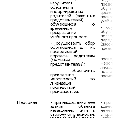
нарушителя
предста
обеспечить
обуча
информирование
временн
родителей (законных
прекращ
представителей)
учебного
обучающихся о
- осуще
временном
обучающ
прекращении
последу
учебного процесса;
передач
- осуществить сбор
(законн
обучающихся для их
представ
последующей
- об
передачи родителям
проведе
(законным
мероп
представителям);
ликвида
- обеспечить
последс
проведение
происше
мероприятий по
ликвидации
последствий
происшествия.
Персонал
- при нахождении вне
- при н
здания объекта
здани
немедленно уйти в
немедл
сторону от опасности,
сторону
уводя за собой людей,
которо