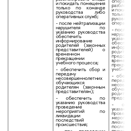
операти
и покидать помещения
разблок
только по команде
и покид
руководства либо
только
оперативных служб;
руково
оператив
- после нейтрализации
нарушителя по
- после 
указанию руководства
наруш
обеспечить
указани
информирование
обеспеч
родителей (законных
информи
представителей) о
родител
временном
предст
прекращении
временн
учебного процесса;
прекращ
учебного
- обеспечить сбор и
передачу
- обесп
несовершеннолетних
передач
обучающихся
несовер
родителям (законным
обучающ
представителям);
родител
представ
- обеспечить по
указанию руководства
- обе
проведение
указани
мероприятий по
проведе
ликвидации
мероп
последствий
ликвида
происшествия;
последс
происше
- при проведении