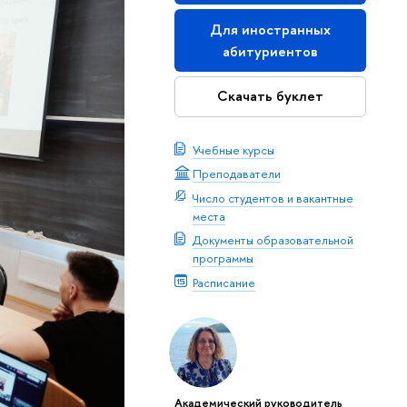
Для иностранных
абитуриентов
Скачать буклет
Учебные курсы
Преподаватели
Число студентов и вакантные
места
Документы образовательной
программы
Расписание
Академический руководитель