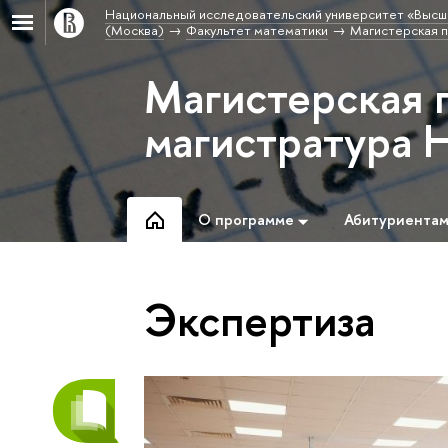
Национальный исследовательский университет «Высш
(Москва)
Факультет математики
Магистерская 
Магистерская 
магистратура
О программе
Абитуриента
Экспертиза