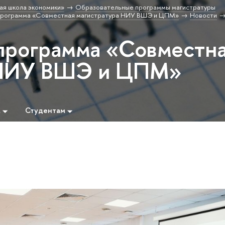
ая школа экономики»
Образовательные программы магистратуры
программа «Совместная магистратура НИУ ВШЭ и ЦПМ»
Новости
программа «Совместн
 НИУ ВШЭ и ЦПМ»
м
Студентам