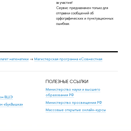
за участие!
Сервис предназначен только для
отправки сообщений об
орфографических и пунктуационных
ошибках.
льтет математики
→
Магистерская программа «Совместная
ПОЛЕЗНЫЕ ССЫЛКИ
Министерство науки и высшего
образования РФ
дом ВШЭ
Министерство просвещения РФ
ин «БукВышка»
Массовые открытые онлайн-курсы