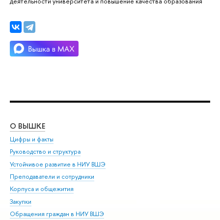
деятельности университета и повышение качества образования
О ВЫШКЕ
ОБ
Цифры и факты
Ли
Руководство и структура
Дов
Устойчивое развитие в НИУ ВШЭ
Ол
Преподаватели и сотрудники
При
Корпуса и общежития
Вы
Закупки
При
Обращения граждан в НИУ ВШЭ
Ас