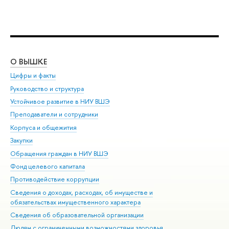
О ВЫШКЕ
ОБ
Цифры и факты
Ли
Руководство и структура
Дов
Устойчивое развитие в НИУ ВШЭ
Ол
Преподаватели и сотрудники
При
Корпуса и общежития
Вы
Закупки
При
Обращения граждан в НИУ ВШЭ
Ас
Фонд целевого капитала
До
Противодействие коррупции
Цен
Сведения о доходах, расходах, об имуществе и
Би
обязательствах имущественного характера
Об
Сведения об образовательной организации
Обр
Людям с ограниченными возможностями здоровья