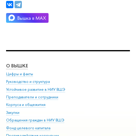
О ВЫШКЕ
ОБ
Цифры и факты
Ли
Руководство и структура
Дов
Устойчивое развитие в НИУ ВШЭ
Ол
Преподаватели и сотрудники
При
Корпуса и общежития
Вы
Закупки
При
Обращения граждан в НИУ ВШЭ
Ас
Фонд целевого капитала
До
Противодействие коррупции
Цен