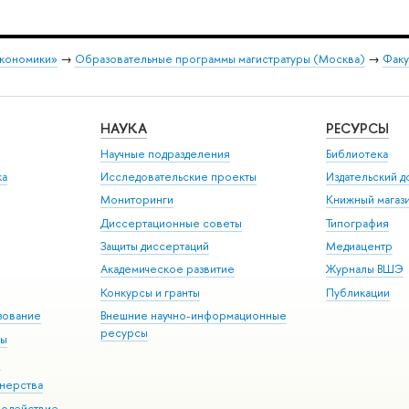
экономики»
→
Образовательные программы магистратуры (Москва)
→
Факу
НАУКА
РЕСУРСЫ
Научные подразделения
Библиотека
ка
Исследовательские проекты
Издательский 
Мониторинги
Книжный магаз
Диссертационные советы
Типография
Защиты диссертаций
Медиацентр
Академическое развитие
Журналы ВШЭ
Конкурсы и гранты
Публикации
зование
Внешние научно-информационные
ресурсы
ры
Э
нерства
модействие