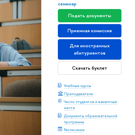
семинар
Подать документы
Приемная комиссия
Для иностранных
абитуриентов
Скачать буклет
Учебные курсы
Преподаватели
Число студентов и вакантные
места
Документы образовательной
программы
Расписание