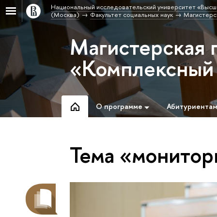
Национальный исследовательский университет «Высш
(Москва)
Факультет социальных наук
Магистерс
Магистерская 
«Комплексный 
О программе
Абитуриента
Тема «монитор