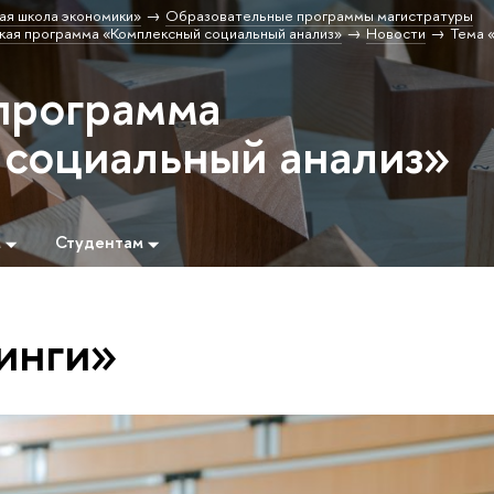
ая школа экономики»
Образовательные программы магистратуры
кая программа «Комплексный социальный анализ»
Новости
Тема 
программа
социальный анализ»
м
Студентам
инги»