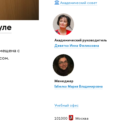
Академический совет
уле
Академический руководитель
Девятко Инна Феликсовна
вмещена с
сом.
Менеджер
Габелко Мария Владимировна
Учебный офис
101000
Москва