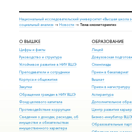
Национальный исследовательский университет «Высшая школа 
социальный анализ»
→
Новости
→
Тема «мониторинги»
О ВЫШКЕ
ОБРАЗОВАНИЕ
Цифры и факты
Лицей
Руководство и структура
Довузовская подготов
Устойчивое развитие в НИУ ВШЭ
Олимпиады
Преподаватели и сотрудники
Прием в бакалавриат
Корпуса и общежития
Вышка+
Закупки
Прием в магистратуру
Обращения граждан в НИУ ВШЭ
Аспирантура
Фонд целевого капитала
Дополнительное обра
Противодействие коррупции
Центр развития карье
Сведения о доходах, расходах, об
Бизнес-инкубатор ВШ
имуществе и обязательствах
Образовательные парт
имущественного характера
Обратная связь и взаи