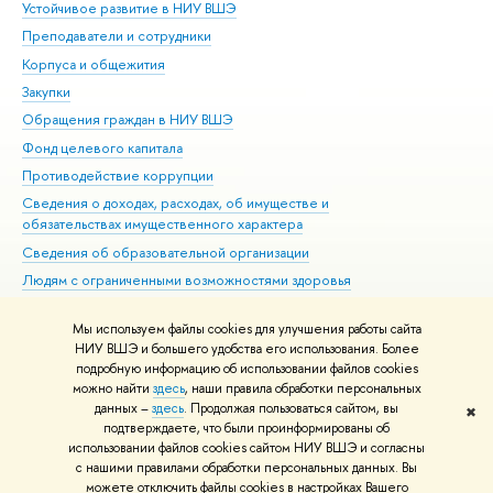
Устойчивое развитие в НИУ ВШЭ
Ол
Преподаватели и сотрудники
При
Корпуса и общежития
Вы
Закупки
При
Обращения граждан в НИУ ВШЭ
Ас
Фонд целевого капитала
До
Противодействие коррупции
Цен
Сведения о доходах, расходах, об имуществе и
Би
обязательствах имущественного характера
Об
Сведения об образовательной организации
Обр
Людям с ограниченными возможностями здоровья
Единая платежная страница
Мы используем файлы cookies для улучшения работы сайта
Работа в Вышке
НИУ ВШЭ и большего удобства его использования. Более
подробную информацию об использовании файлов cookies
можно найти
здесь
, наши правила обработки персональных
данных –
здесь
. Продолжая пользоваться сайтом, вы
✖
Редактору
подтверждаете, что были проинформированы об
© НИУ ВШЭ 1993–2026
Адреса и контакты
Условия использования
использовании файлов cookies сайтом НИУ ВШЭ и согласны
с нашими правилами обработки персональных данных. Вы
материалов
Политика конфиденциальности
Карта сайта
можете отключить файлы cookies в настройках Вашего
Шрифты HSE Sans и HSE Slab разработаны в
Школе дизайна НИУ ВШЭ