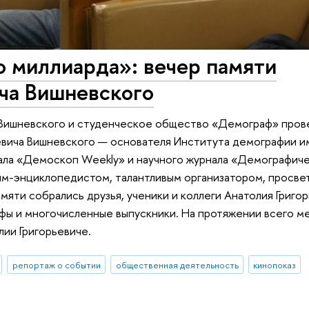
о миллиарда»: вечер памяти
ча Вишневского
. Вишневского и студенческое общество «Демограф» прове
вича Вишневского — основателя Института демографии им.
ала «Демоскоп Weekly» и научного журнала «Демографич
м-энциклопедистом, талантливым организатором, просве
мяти собрались друзья, ученики и коллеги Анатолия Григор
фы и многочисленные выпускники. На протяжении всего м
лии Григорьевиче.
репортаж о событии
общественная деятельность
кинопоказ