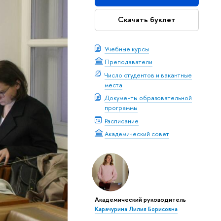
Скачать буклет
Учебные курсы
Преподаватели
Число студентов и вакантные
места
Документы образовательной
программы
Расписание
Академический совет
Академический руководитель
Карачурина Лилия Борисовна