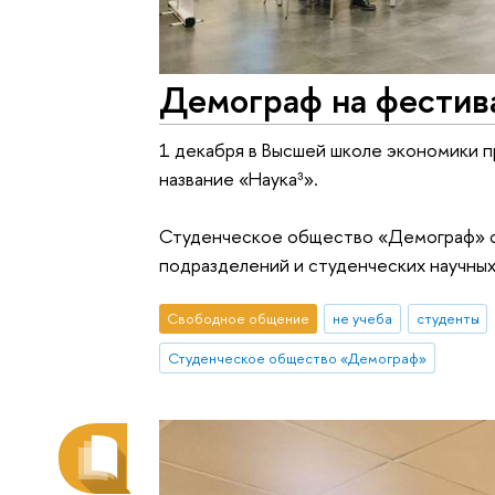
Демограф на фестив
1 декабря в Высшей школе экономики п
название «Наука³».
Студенческое общество «Демограф» ст
подразделений и студенческих научны
Свободное общение
не учеба
студенты
Студенческое общество «Демограф»