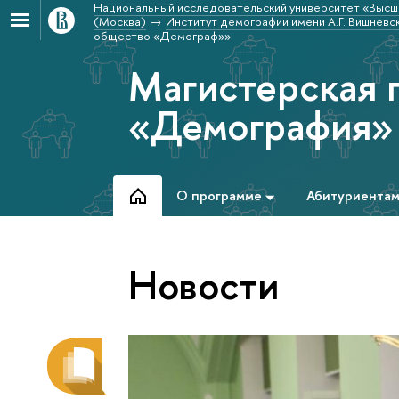
Национальный исследовательский университет «Высш
(Москва)
Институт демографии имени А.Г. Вишневс
общество «Демограф»»
Магистерская 
«Демография»
О программе
Абитуриента
Новости