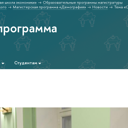
ая школа экономики»
Образовательные программы магистратуры
кого
Магистерская программа «Демография»
Новости
Тема «
программа
м
Студентам