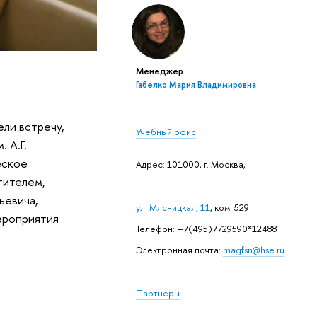
Менеджер
Габелко Мария Владимировна
ли встречу,
Учебный офис
 А.Г.
еское
Адрес: 101000, г. Москва,
тителем,
ьевича,
ул. Мясницкая, 11
, ком. 529
ероприятия
Телефон: +7(495)7729590*12488
Электронная почта:
magfsn@hse.ru
Партнеры