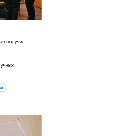
он получил
аучных
ки