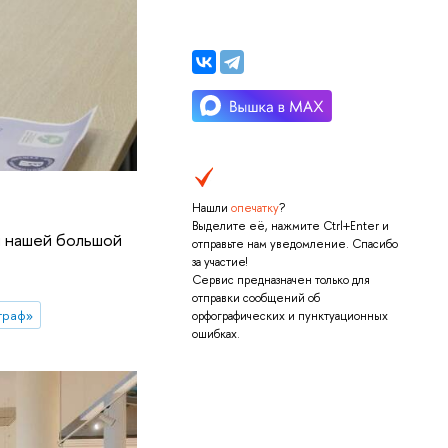
Нашли
опечатку
?
Выделите её, нажмите Ctrl+Enter и
я нашей большой
отправьте нам уведомление. Спасибо
за участие!
Сервис предназначен только для
отправки сообщений об
граф»
орфографических и пунктуационных
ошибках.