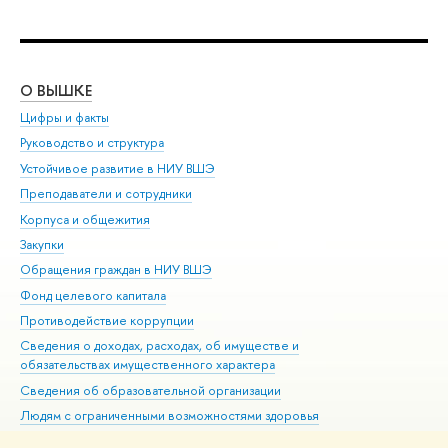
О ВЫШКЕ
ОБ
Цифры и факты
Ли
Руководство и структура
Дов
Устойчивое развитие в НИУ ВШЭ
Ол
Преподаватели и сотрудники
При
Корпуса и общежития
Вы
Закупки
При
Обращения граждан в НИУ ВШЭ
Ас
Фонд целевого капитала
До
Противодействие коррупции
Цен
Сведения о доходах, расходах, об имуществе и
Би
обязательствах имущественного характера
Об
Сведения об образовательной организации
Обр
Людям с ограниченными возможностями здоровья
Единая платежная страница