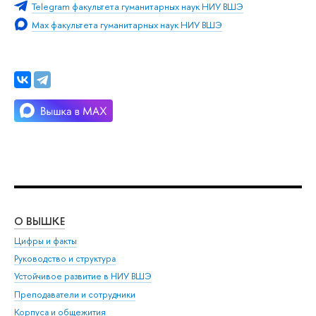
Telegram факультета гуманитарных наук НИУ ВШЭ
Max факультета гуманитарных наук НИУ ВШЭ
О ВЫШКЕ
ОБ
Цифры и факты
Ли
Руководство и структура
Дов
Устойчивое развитие в НИУ ВШЭ
Ол
Преподаватели и сотрудники
При
Корпуса и общежития
Вы