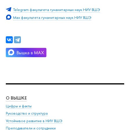
Telegram факультета гуманитарных наук НИУ ВШЭ
Max факультета гуманитарных наук НИУ ВШЭ
О ВЫШКЕ
ОБ
Цифры и факты
Ли
Руководство и структура
Дов
Устойчивое развитие в НИУ ВШЭ
Ол
Преподаватели и сотрудники
При