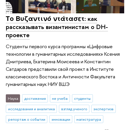
Το Βυζαντινό ντάτασετ: как
рассказывать византинистам о DH-
проекте
Студенты первого курса программы «Цифровые
технологии в гуманитарных исследованиях» Ксения
Дмитриева, Екатерина Моисеева и Константин
Сатдаров представили свой проект в Институте
классического Востока и Античности Факультета
гуманитарных наук НИУ ВШЭ
Наука
достижения
не учеба
студенты
исследования и аналитика
взгляд ученого
экспертиза
репортаж о событии
инновации
магистратура