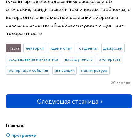
гуманитарных исследованиях» рассказали об
этических, юридических и технических проблемах, с
которыми столкнулись при создании цифрового
архива совместно с Еврейским музеем и Центром
толерантности
Наука
лектории
идеи и опыт
студенты
дискуссии
исследования и аналитика
взгляд ученого
экспертиза
репортаж о событии
инновации
магистратура
20 апреля
Следующая страница
Главная:
О программе