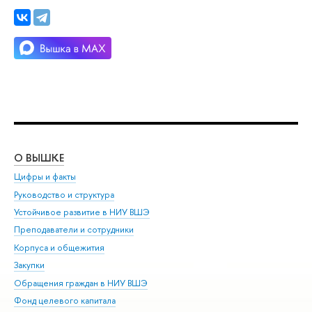
О ВЫШКЕ
ОБ
Цифры и факты
Ли
Руководство и структура
Дов
Устойчивое развитие в НИУ ВШЭ
Ол
Преподаватели и сотрудники
При
Корпуса и общежития
Вы
Закупки
При
Обращения граждан в НИУ ВШЭ
Ас
Фонд целевого капитала
До